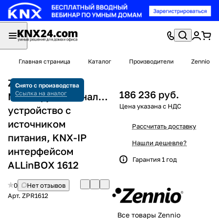
Главная страница
Каталог
Производители
Zennio
Zennio ZPR1612
Снято с производства
186 236 руб.
Ссылка на аналог
Многофункциональное
устройство с
источником
Рассчитать доставку
питания, KNX-IP
Нашли дешевле?
интерфейсом
Гарантия 1 год
ALLinBOX 1612
0
Нет отзывов
Арт.
ZPR1612
Все товары Zennio