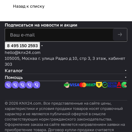
ый,
зи)
уат
измере
ный
еское
4SU ​​
ор
реле/
тор,
Назад к списку
16А
ор
ния
,
ручное
MDRC
MA
жалю
24
тока,
10А
управлен
, 230
Xi
зи на
канал
230В~,
ие и KNX
В, 16
nB
DIN
а, 10А
Подписаться
на новости и акции
16A
Secure
А
OX
рейку
KNX
12
Secur
e
8 495 150 2593
hello@knx24.com
105005, Москва г. улица Радио д 10, стр 3, 3 этаж, кабинет
303
Каталог
Помощь
© 2026 KNX24.com. Все представленные на сайте цены,
характеристики и условия продажи товаров носят справочный
характер и не являются публичной офертой в смысле
соответствующих норм гражданского законодательства.
Оформление заказа на сайте является направлением заявки на
приобретение товара. Договор купли-продажи считается