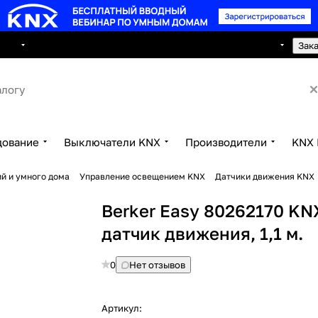
8 495 150 2593
луги
Сотрудничество
Контакты
Зак
дование
Выключатели KNX
Производители
KNX 
й и умного дома
Управление освещением KNX
Датчики движения KNX
Berker Easy 80262170 KN
датчик движения, 1,1 м.
0
Нет отзывов
Артикул: