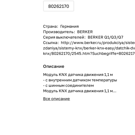
80262170
Страна
:
Германия
Производитель
:
BERKER
Серия выключателей
:
BERKER Q1/Q3/Q7
Ссылка
:
http://www.berker.ru/produkciya/sist
zdaniya/sistemy-knx/berker-knx-easy/datchik-dv
knx/80262170/2545.htm?Suchbegriffe=802621
Описание
Модуль KNX датчика движения 1,1 м
- с внутренним датчиком температуры
- с шинным соединителем
Модуль KNX датчика движения 1,1 м
- с внутренним датчиком температуры
Все описание
- с шинным соединителем
Berker Q.1/Q.3/Q.7, K.1/K.5.