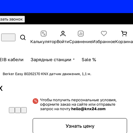
hello@knx24.com
Валюта: Рубли (RUB)
азать звонок
Калькулятор
Войти
Сравнение
Избранное
Корзина
EIB кабели
Зарядные станции
Sale %
Berker Easy 80262170 KNX датчик движения, 1,1 м.
X
Чтобы получить персональные условия,
оформите заказ на сайте или отправьте
запрос на почту
hello@knx24.com
Узнать цену