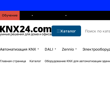
Обучение
О нас
Брошюры
Блог
Решения
Бренды
Ус
Каталог
Автоматизация KNX
DALI
Zennio
Электрообору
Главная страница
Каталог
Оборудование KNX для автоматизации здани