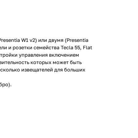
esentia W1 v2) или двумя (Presentia
 и розетки семейства Tecla 55, Flat
астройки управления включением
твительность которых может быть
есколько извещателей для больших
бро).