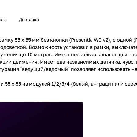
ата
Доставка
ку 55 x 55 мм без кнопки (Presentia W0 v2), с одной (Pr
дсветкой. Возможность установки в рамки, выключатели
аружения до 10 метров. Имеет несколько каналов для н
екции движения. Имеет два независимых датчика, чувс
гурация "ведущий/ведомый" позволяет использовать н
55 x 55 из модулей 1/2/3/4 (белый, антрацит или сере