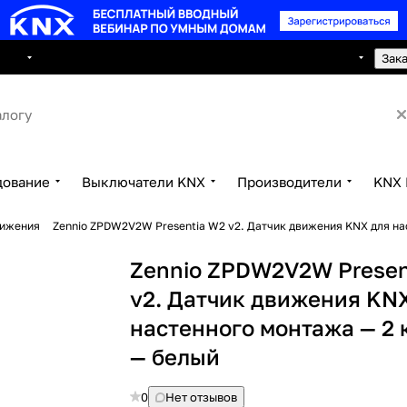
8 495 150 2593
луги
Сотрудничество
Контакты
Зак
дование
Выключатели KNX
Производители
KNX 
вижения
Zennio ZPDW2V2W Presentia W2 v2. Датчик движения KNX для на
Zennio ZPDW2V2W Presen
v2. Датчик движения KN
настенного монтажа — 2 
— белый
0
Нет отзывов