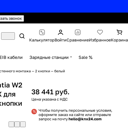
hello@knx24.com
Валюта: Рубли (RUB)
азать звонок
Калькулятор
Войти
Сравнение
Избранное
Корзина
EIB кабели
Зарядные станции
Sale %
стенного монтажа — 2 кнопки — белый
tia W2
38 441 руб.
X для
кнопки
Чтобы получить персональные условия,
оформите заказ на сайте или отправьте
запрос на почту
hello@knx24.com