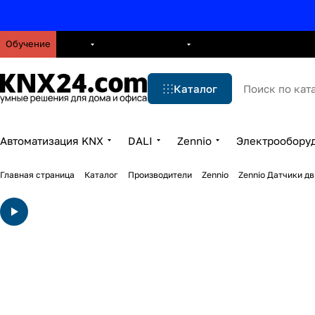
Обучение
О нас
Брошюры
Блог
Решения
Бренды
Ус
Каталог
Автоматизация KNX
DALI
Zennio
Электрообору
Главная страница
Каталог
Производители
Zennio
Zennio Датчики д