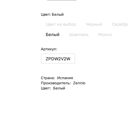
Цвет:
Белый
Цвет на выбор
Черный
Серебр
Белый
Шампань
Мокко
Артикул:
ZPDW2V2W
Страна
:
Испания
Производитель
:
Zennio
Цвет
:
Белый