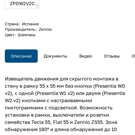
ZPDW2V2C
Страна
:
Испания
Производитель
:
Zennio
Цвет
:
Шампань
Описание
Документы
Видео
Отзывы
О
Извещатель движения для скрытого монтажа в
стену в рамку 55 x 55 мм без кнопки (Presentia W0
v2), с одной (Presentia W1 v2) или двумя (Presentia
W2 v2) кнопками с настраиваемыми
пиктограммами с подсветкой. Возможность
установки в рамки, выключатели и розетки
семейства Tecla 55, Flat 55 и Zennio ZS55. Зона
обнаружения 180º и длина обнаружения до 10