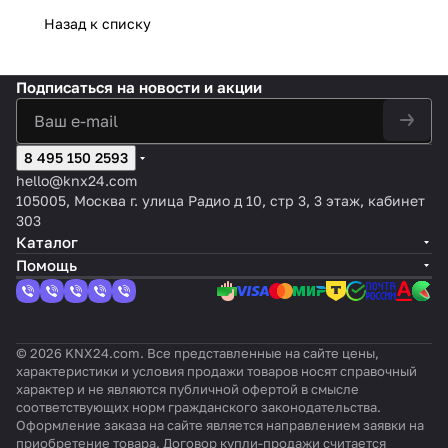
Серы
ия и
акустиче
LARGE
цвет:
движ
движ
дат
ения,
те
Назад к списку
й,
осве
ским и
ROUND
Серый
ения
ения,
чик
1,1м,
кт
отте
щен
темпера
WHITE
/
KNX
2,2м,
дви
цвет:
ор
нок:
ност
турным
KNX,
Белый,
для
цвет:
жен
Серы
пр
Подписаться
на новости и акции
Алю
и
сенсоро
цвет:
оттено
насте
Белы
ия,
й,
ис
мини
KNX
м, PD2N-
Белый,
к:
нного
й,
2,2м
оттен
ут
евый
KNXs-
оттенок:
Лакир
монт
оттен
,
ок:
ст
OCCULO
Близок
овка
8 495 150 2593
ажа -
ок:
цве
Алюм
ви
G-DX-FC
к
&quot;
антр
Без
т:
иние
я
hello@knx24.com
RAL 901
под
ацит
оттен
Чёр
вый
105005, Москва г. улица Радио д 10, стр 3, 3 этаж, кабинет
0
сталь&
ка
ный
303
quot;
Каталог
Помощь
© 2026 KNX24.com. Все представленные на сайте цены,
характеристики и условия продажи товаров носят справочный
характер и не являются публичной офертой в смысле
соответствующих норм гражданского законодательства.
Оформление заказа на сайте является направлением заявки на
приобретение товара. Договор купли-продажи считается