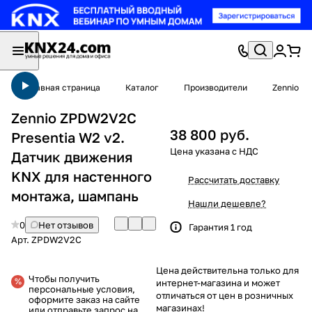
Главная страница
Каталог
Производители
Zennio
Zennio ZPDW2V2C
38 800 руб.
Presentia W2 v2.
Датчик движения
KNX для настенного
Рассчитать доставку
монтажа, шампань
Нашли дешевле?
0
Нет отзывов
Гарантия 1 год
Арт.
ZPDW2V2C
Цена действительна только для
Чтобы получить
интернет-магазина и может
персональные условия,
отличаться от цен в розничных
оформите заказ на сайте
магазинах!
или отправьте запрос на