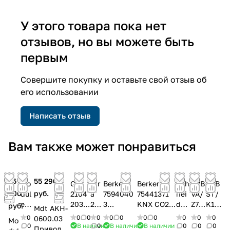
У этого товара пока нет
отзывов, но вы можете быть
первым
Совершите покупку и оставьте свой отзыв об
его использовании
Написать отзыв
Вам также может понравиться
25
55 290
Mo
Gira
Gir
Berker
Berker
Sch
ABB
ABB
200
руб.
dul
2104
a
7594040
75441371
nei
VA/
ST/
e
203
210
3
KNX CO2-
der
Z78.
K1.1
руб.
Mdt AKH-
Ele
Датч
42
Централ
Датчик с
MT
1
Эле
0
0
0
0
0
0
0
0
0
0
0
0600.03
Mo
ctr
ик
0
ьная
регулиров
N60
Ада
ктр
0
В наличии
0
В наличии
В наличии
0
0
0
Привод