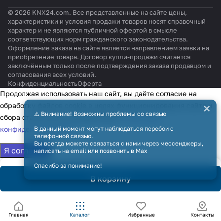
© 2026 KNX24.com. Все представленные на сайте цены,
характеристики и условия продажи товаров носят справочный
характер и не являются публичной офертой в смысле
соответствующих норм гражданского законодательства.
Оформление заказа на сайте является направлением заявки на
приобретение товара. Договор купли-продажи считается
заключённым только после подтверждения заказа продавцом и
согласования всех условий.
Конфиденциальность
Оферта
Продолжая использовать наш сайт, вы даёте согласие на
×
обработку файлов cookie в целях функционирования сайта и
⚠️ Внимание! Возможны проблемы со связью
сбора статистики в соответствии с
политикой
конфиденциальности
В данный момент могут наблюдаться перебои с
телефонной связью.
Вы всегда можете связаться с нами через мессенджеры,
Я согласен
написать на email или позвонить в Max
Спасибо за понимание!
В корзину
Главная
Каталог
Избранные
Контакты