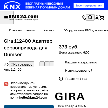
Главная страница
Каталог
Оборудование KNX для автома
Gira 112400 Адаптер
373 руб.
сервопривода для
Dumser
Рассчитать доставку
0
Нет отзывов
Арт.
112400
Нашли дешевле?
Гарантия 1 год
Чтобы получить
персональные условия,
оформите заказ на сайте
или отправьте запрос на
почту
hello@knx24.com
Все товары GIRA