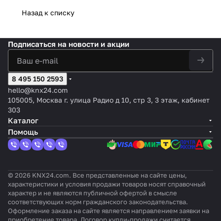
24
4х
ый
12-
с
рол
чателя
влен
ьный
IB) 1x
групп
канал
прив
канал
опре
Назад к списку
ьст
REG-
ия
компа
канал
KNX
ьный
од),
ьный,
деле
аве
K/x230
жалю
ктный
ьный,
актуат
4SU ​​
2-х
16(20)
нием
н
/16)
зи)
,
230В~,
ор
MDRC
крат
A/200
тока
Подписаться
на новости и акции
230В~
16A/70
жалюз
, 230
ный
мкФ
; 4
, 16A
мкф
и, 12
В, 16
@230
выхо
групп
А
В~
да
8 495 150 2593
hello@knx24.com
105005, Москва г. улица Радио д 10, стр 3, 3 этаж, кабинет
303
Каталог
Помощь
© 2026 KNX24.com. Все представленные на сайте цены,
характеристики и условия продажи товаров носят справочный
характер и не являются публичной офертой в смысле
соответствующих норм гражданского законодательства.
Оформление заказа на сайте является направлением заявки на
приобретение товара. Договор купли-продажи считается