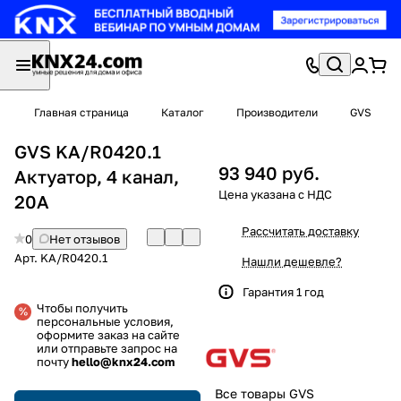
Главная страница
Каталог
Производители
GVS
GVS KA/R0420.1
93 940 руб.
Актуатор, 4 канал,
20А
Рассчитать доставку
0
Нет отзывов
Арт.
KA/R0420.1
Нашли дешевле?
Гарантия 1 год
Чтобы получить
персональные условия,
оформите заказ на сайте
или отправьте запрос на
почту
hello@knx24.com
Все товары GVS