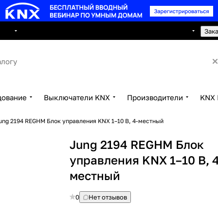
8 495 150 2593
луги
Сотрудничество
Контакты
Зак
дование
Выключатели KNX
Производители
KNX 
ung 2194 REGHM Блок управления KNX 1–10 В, 4-местный
Jung 2194 REGHM Блок
управления KNX 1–10 В, 4
местный
0
Нет отзывов