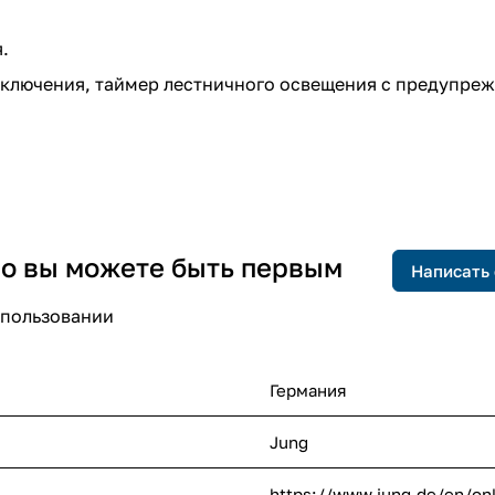
.
ключения, таймер лестничного освещения с предупре
 но вы можете быть первым
Написать
спользовании
Германия
Jung
https://www.jung.de/en/on