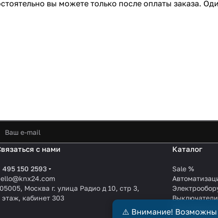
остоятельно вы можете только после оплаты заказа. Оди
Связаться с нами
Каталог
 495 150 2593
Sale %
hello@knx24.com
Автоматизац
05005, Москва г. улица Радио д 10, стр 3,
Электрообор
 этаж, кабинет 303
Выключател
Производите
⚠️ Внимание! Возможны
KNX EIB кабе