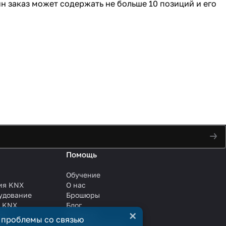
н заказ может содержать не больше 10 позиций и его
Помощь
Обучение
ия KNX
О нас
удование
Брошюры
и KNX
Блог
×
ли
Решения
 проблемы со связью
ли
Сотрудничество