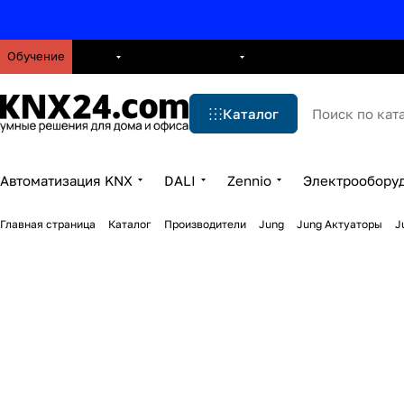
Обучение
О нас
Брошюры
Блог
Решения
Бренды
Ус
Каталог
Автоматизация KNX
DALI
Zennio
Электрообору
Главная страница
Каталог
Производители
Jung
Jung Актуаторы
J