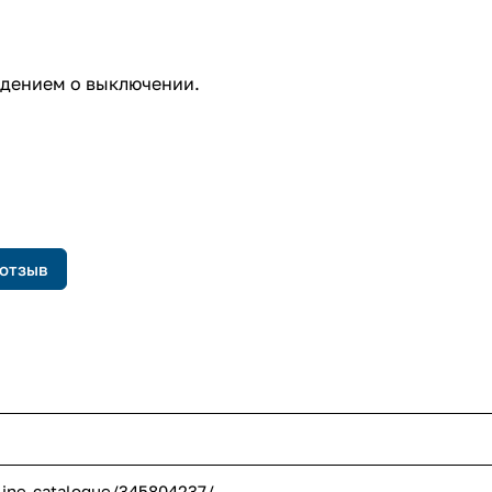
ждением о выключении.
 отзыв
line-catalogue/345804237/