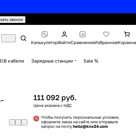
hello@knx24.com
Валюта: Рубли (RUB)
азать звонок
Калькулятор
Войти
Сравнение
Избранное
Корзина
EIB кабели
Зарядные станции
Sale %
111 092 руб.
-
Чтобы получить персональные условия,
оформите заказ на сайте или отправьте
запрос на почту
hello@knx24.com