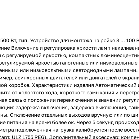
 Вт, тип. Устройство для монтажа на рейке 3 ... 100 В
ие Включение и регулировка яркости ламп накаливани
 с регулируемой яркостью, компактных люминесцентны
регулируемой яркостью галогенные или низковольтные
енными или низковольтными светодиодными лампами. 
имер, асинхронных двигателей или двигателей с экра
ьной коробке. Характеристики изделия Автоматический
ита от холостого хода, короткого замыкания и перегре
ная связь о положении переключения и значении регу
кции: задержка включения, задержка выключения, тай
ны. Отключение отдельных выходов вручную или по ши
ие питания на время более ок. Через 5 секунд происх
метра подключенная нагрузка калибруется после восс
рт. ULZ 1755 REG). Дополнительный аксессуар: компен