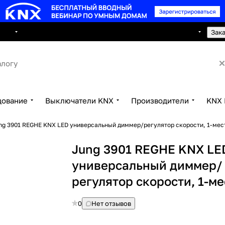
8 495 150 2593
луги
Сотрудничество
Контакты
Зак
дование
Выключатели KNX
Производители
KNX 
ng 3901 REGHE KNX LED универсальный диммер/регулятор скорости, 1-ме
Jung 3901 REGHE KNX LE
универсальный диммер/
регулятор скорости, 1-м
0
Нет отзывов