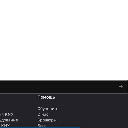
Помощь
Обучение
ия KNX
О нас
удование
Брошюры
и KNX
Блог