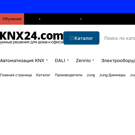
Обучение
О нас
Брошюры
Блог
Решения
Бренды
Ус
Каталог
Автоматизация KNX
DALI
Zennio
Электрообору
Главная страница
Каталог
Производители
Jung
Jung Диммеры
Ju