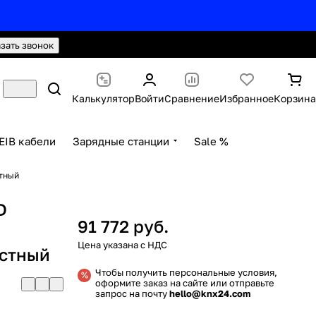
hello@knx24.com
Валюта: Рубли (RUB)
азать звонок
Калькулятор
Войти
Сравнение
Избранное
Корзина
EIB кабели
Зарядные станции
Sale %
стный
D
91 772 руб.
естный
Чтобы получить персональные условия,
оформите заказ на сайте или отправьте
запрос на почту
hello@knx24.com