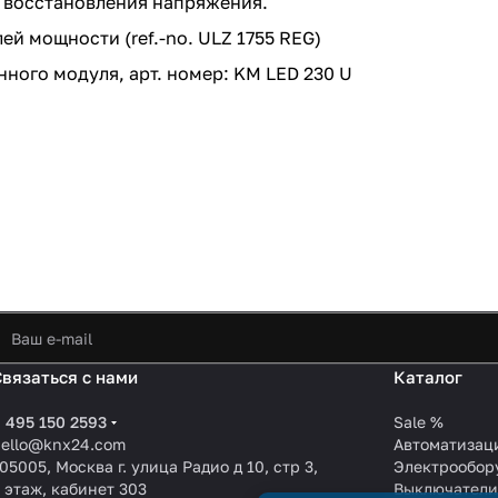
 восстановления напряжения.
й мощности (ref.-no.
ULZ 1755 REG
)
ного модуля, арт. номер:
KM LED 230 U
Связаться с нами
Каталог
 495 150 2593
Sale %
hello@knx24.com
Автоматизац
05005, Москва г. улица Радио д 10, стр 3,
Электрообор
 этаж, кабинет 303
Выключател