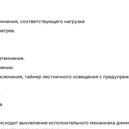
емнения, соответствующего нагрузке
регрев.
атемнения.
нении.
ключения, таймер лестничного освещения с предупре
е
а
роисходит выключение исполнительного механизма димм