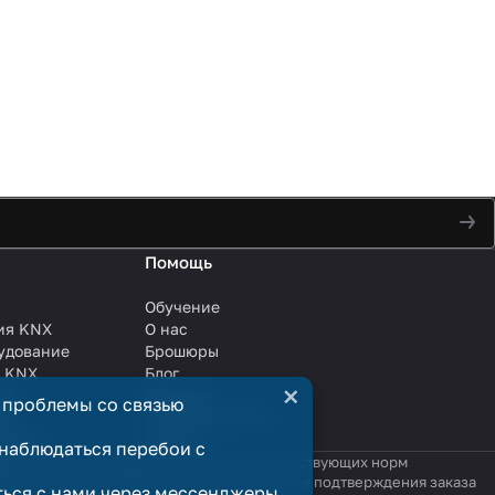
Помощь
Обучение
ия KNX
О нас
удование
Брошюры
и KNX
Блог
×
ли
Решения
 проблемы со связью
ли
Сотрудничество
анции
Услуги
наблюдаться перебои с
яются публичной офертой в смысле соответствующих норм
родажи считается заключённым только после подтверждения заказа
ться с нами через мессенджеры,