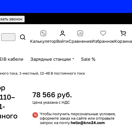
hello@knx24.com
Валюта: Рубли (RUB)
азать звонок
Калькулятор
Войти
Сравнение
Избранное
Корзина
EIB кабели
Зарядные станции
Sale %
ого тока, 1-местный, 12–48 В постоянного тока
ор
78 566 руб.
110–
1-
нного
Чтобы получить персональные условия,
оформите заказ на сайте или отправьте
запрос на почту
hello@knx24.com