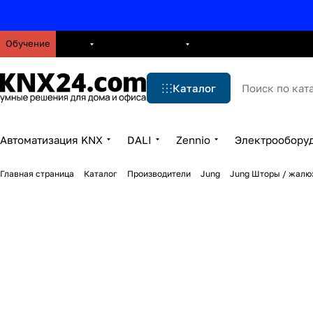
Обучение
О нас
Брошюры
Блог
Решения
Бренды
Ус
Каталог
Автоматизация KNX
DALI
Zennio
Электрообору
Главная страница
Каталог
Производители
Jung
Jung Шторы / жалю