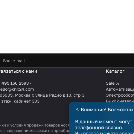
Связаться с нами
Каталог
 495 150 2593
Sale %
hello@knx24.com
Автоматизац
05005, Москва г. улица Радио д 10, стр 3,
Электрообор
 этаж, кабинет 303
Выключател
Производите
⚠️ Внимание! Возможны
KNX EIB кабе
Зарядные ст
В данный момент могут 
ики и условия продажи товаров носят справочный характер и не явл
телефонной связью.
тся направлением заявки на приобретение товара. Договор купли-п
Вы всегда можете связа