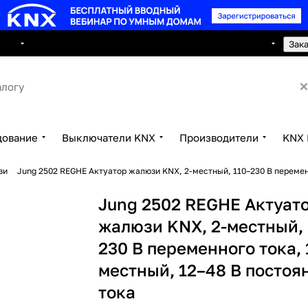
8 495 150 2593
луги
Сотрудничество
Контакты
Зак
дование
Выключатели KNX
Производители
KNX 
зи
Jung 2502 REGHE Актуатор жалюзи KNX, 2-местный, 110–230 В переменн
Jung 2502 REGHE Актуат
жалюзи KNX, 2-местный, 
230 В переменного тока, 
местный, 12–48 В постоя
тока