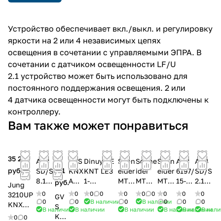
Устройство обеспечивает вкл./выкл. и регулировку
яркости на 2 или 4 независимых цепях
освещения в сочетании с управляемыми ЭПРА. В
сочетании с датчиком освещенности LF/U
2.1 устройство может быть использовано для
постоянного поддержания освещения. 2 или
4 датчика освещенности могут быть подключены к
контроллеру.
Вам также может понравиться
35 262
47
ABB
GVS
Dinuy RE
Schn
Schne
Schn
ABB
ABB
руб.
111
SD/S
KNX
KNT LE3
eider
ider
eider
6197/
SD/S
8.16.
ADT
1-
MTN
MTN6
MTN
15-
2.16.
руб.
Jung
1
V-
Канальны
6822
710-
6469
101-
1
0
0
0
0
0
0
0
0
0
0
3210UP
GV
Свет
04/
й
91
0002
91
500
Свет
0
0
В наличии
0
В наличии
0
0
0
KNX
S
В наличии
В наличии
В наличии
В наличии
В наличии
В нали
орег
16.1
универса
Анал
Униве
Блок
Свет
орег
универ
KN
0
0
улят
Дим
льный
огов
рсаль
упра
орег
улят