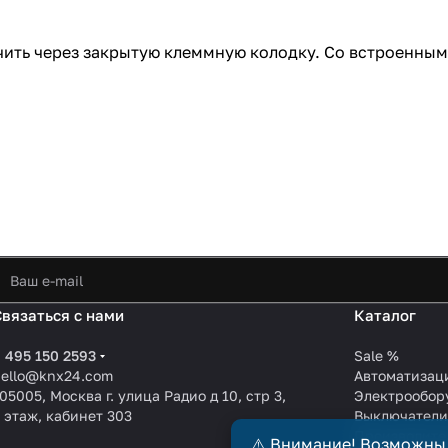
чить через закрытую клеммную колодку. Со встроенны
Связаться с нами
Каталог
 495 150 2593
Sale %
hello@knx24.com
Автоматизац
05005, Москва г. улица Радио д 10, стр 3,
Электрообор
 этаж, кабинет 303
Выключател
Производите
⚠️ Внимание! Возможны