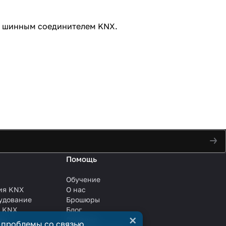
м шинным соединителем KNX.
Помощь
Обучение
ия KNX
О нас
удование
Брошюры
и KNX
Блог
×
ли
Решения
 проблемы со связью