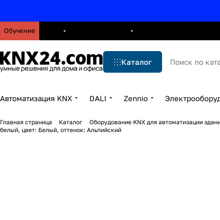
Обучение
О нас
Брошюры
Блог
Решения
Бренды
Ус
Каталог
Автоматизация KNX
DALI
Zennio
Электрообору
Главная страница
Каталог
Оборудование KNX для автоматизации здани
белый, цвет: Белый, оттенок: Альпийский