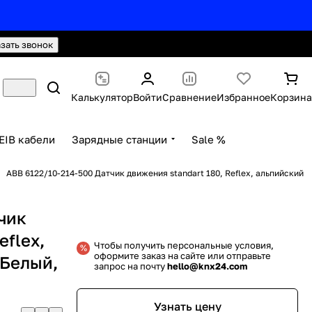
hello@knx24.com
Валюта: Рубли (RUB)
азать звонок
Калькулятор
Войти
Сравнение
Избранное
Корзина
EIB кабели
Зарядные станции
Sale %
ABB 6122/10-214-500 Датчик движения standart 180, Reflex, альпийский
чик
eflex,
Чтобы получить персональные условия,
оформите заказ на сайте или отправьте
 Белый,
запрос на почту
hello@knx24.com
Узнать цену