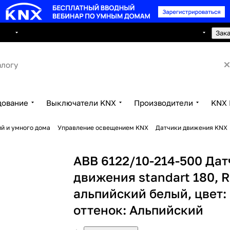
8 495 150 2593
луги
Сотрудничество
Контакты
Зак
дование
Выключатели KNX
Производители
KNX 
й и умного дома
Управление освещением KNX
Датчики движения KNX
ABB 6122/10-214-500 Дат
движения standart 180, R
альпийский белый, цвет:
оттенок: Альпийский