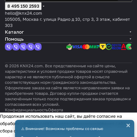
пл
Сер
цве
жен
т:
ая
я
Se
управлен
цвет:
8 495 150 2593
ос
ый,
т:
ия,
Ант
белизна
белизна,
ns
ия
Белый,
ки
отте
Нер
1,1м
hello@knx24.com
рац
, с
с
or
HCL/RGB
оттенок
й
нок:
жав
,
105005, Москва г. улица Радио д 10, стр 3, 3 этаж, кабинет
ит
эффект
эффекто
, PD4N-
:
36
Без
еющ
цве
303
ом
м
KNXs-
Слонов
0°
отте
ая
т:
Каталог
бархата
бархата
GH-DX-
ая
нка
стал
Мок
Помощь
SM
кость
ь
ко
© 2026 KNX24.com. Все представленные на сайте цены,
характеристики и условия продажи товаров носят справочный
характер и не являются публичной офертой в смысле
соответствующих норм гражданского законодательства.
Оформление заказа на сайте является направлением заявки на
приобретение товара. Договор купли-продажи считается
заключённым только после подтверждения заказа продавцом и
согласования всех условий.
Конфиденциальность
Оферта
Продолжая использовать наш сайт, вы даёте согласие на
×
обработку файлов cookie в целях функционирования сайта и
⚠️ Внимание! Возможны проблемы со связью
сбора статистики в соответствии с
политикой