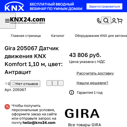
Главная страница
Каталог
Оборудование KNX для автома
Gira 205067 Датчик
43 806 руб.
движения KNX
Komfort 1,10 м, цвет:
Антрацит
Рассчитать доставку
Нашли дешевле?
0
Нет отзывов
Арт.
205067
Гарантия 1 год
Чтобы получить
персональные условия,
оформите заказ на сайте
или отправьте запрос на
почту
hello@knx24.com
Все товары GIRA