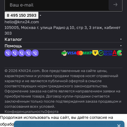
Лакир
ящий,
Алюми
,
Om
нежн
атурны
наст
наст
0
ованн
RAL
ниевы
оттен
niS
ый,
м
енно
енно
м,
ый,
9016
й,
ок:
ens
RAL
сенсор
8 495 150 2593
го
го
цве
матов
матов
Альпи
e
9010
ом,
монт
монт
т:
hello@knx24.com
ый
ый лак
йский
PD2N-
ажа -
ажа -
Ант
105005, Москва г. улица Радио д 10, стр 3, 3 этаж, кабинет
KNXs-
сере
антр
рац
303
DX-FC
брис
ацит
ит
Каталог
тый
Помощь
© 2026 KNX24.com. Все представленные на сайте цены,
характеристики и условия продажи товаров носят справочный
характер и не являются публичной офертой в смысле
соответствующих норм гражданского законодательства.
Оформление заказа на сайте является направлением заявки на
приобретение товара. Договор купли-продажи считается
заключённым только после подтверждения заказа продавцом и
согласования всех условий.
Конфиденциальность
Оферта
Продолжая использовать наш сайт, вы даёте согласие на
×
обработку файлов cookie в целях функционирования сайта и