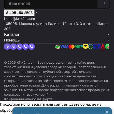
Белый
а, 230
оп
ет:
цвет:
тящи
VAC
ле
Ан
Белы
й
8 495 150 2593
ни
тра
й
я
ци
hello@knx24.com
т
105005, Москва г. улица Радио д 10, стр 3, 3 этаж, кабинет
303
Каталог
Помощь
© 2026 KNX24.com. Все представленные на сайте цены,
характеристики и условия продажи товаров носят справочный
характер и не являются публичной офертой в смысле
соответствующих норм гражданского законодательства.
Оформление заказа на сайте является направлением заявки на
приобретение товара. Договор купли-продажи считается
заключённым только после подтверждения заказа продавцом и
согласования всех условий.
Конфиденциальность
Оферта
Продолжая использовать наш сайт, вы даёте согласие на
×
обработку файлов cookie в целях функционирования сайта и