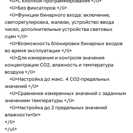
<li>С кнопкой программирования </li>
<li>Без фиксаторов </li>
<li>Функции бинарного входа: включение,
светорегулировка, жалюзи, устройство ввода
чисел, дополнительные устройства световых
сцен </li>
<li>Возможность блокировки бинарных входов
во время эксплуатации </li>
<li>Для измерения и контроля значения
концентрации CO2, влажность и температура
воздуха </li>
<li>Настройка до макс. 4 CO2-предельных
значений </li>
<li>Сравнение измеренных значений с заданным
значением температуры </li>
<li>Настройка до 2 предельных значений
влажности<br>
</li>
</ul>
Снято с