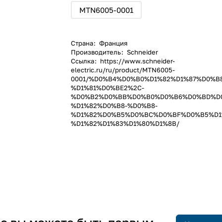
MTN6005-0001
Страна
:
Франция
Производитель
:
Schneider
Ссылка
:
https://www.schneider-
electric.ru/ru/product/MTN6005-
0001/%D0%B4%D0%B0%D1%82%D1%87%D0%B
%D1%81%D0%BE2%2C-
%D0%B2%D0%BB%D0%B0%D0%B6%D0%BD%D
%D1%82%D0%B8-%D0%B8-
%D1%82%D0%B5%D0%BC%D0%BF%D0%B5%D1
%D1%82%D1%83%D1%80%D1%8B/