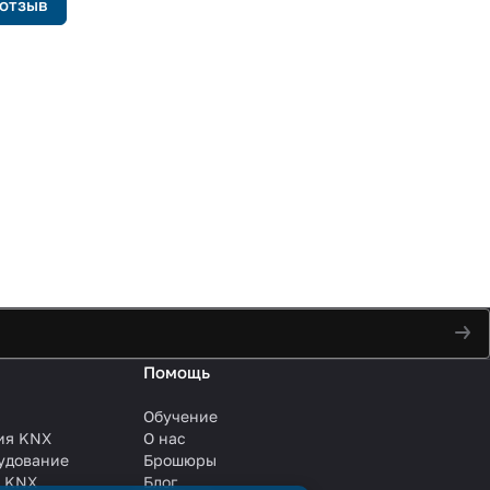
 отзыв
Помощь
Обучение
ия KNX
О нас
удование
Брошюры
и KNX
Блог