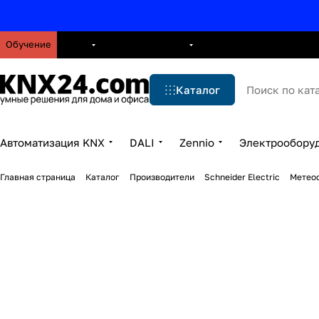
Обучение
О нас
Брошюры
Блог
Решения
Бренды
Ус
Каталог
Автоматизация KNX
DALI
Zennio
Электрообору
Главная страница
Каталог
Производители
Schneider Electric
Метео