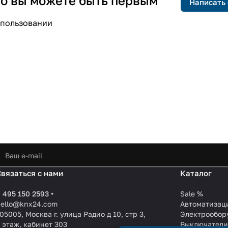
 но вы можете быть первым
Написать
спользовании
Связаться с нами
Каталог
 495 150 2593
Sale %
hello@knx24.com
Автоматизац
05005, Москва г. улица Радио д 10, стр 3,
Электрообор
 этаж, кабинет 303
Выключател