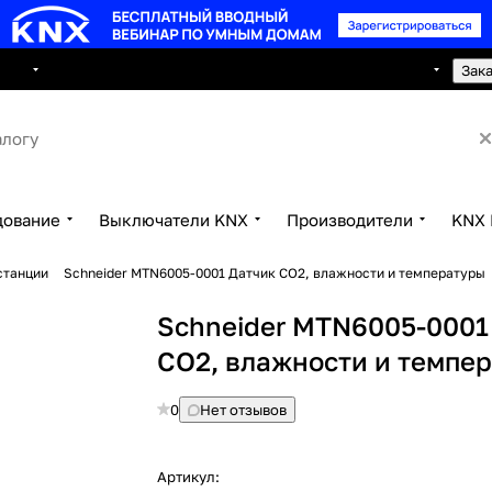
8 495 150 2593
луги
Сотрудничество
Контакты
Зак
дование
Выключатели KNX
Производители
KNX 
станции
Schneider MTN6005-0001 Датчик СО2, влажности и температуры
Schneider MTN6005-0001
СО2, влажности и темпе
0
Нет отзывов
Артикул: