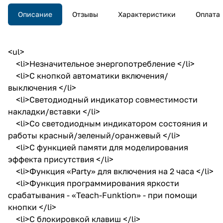
Описание
Отзывы
Характеристики
Оплата
<ul>
<li>Незначительное энергопотребление </li>
<li>С кнопкой автоматики включения/
выключения </li>
<li>Светодиодный индикатор совместимости
накладки/вставки </li>
<li>Со светодиодным индикатором состояния и
работы красный/зеленый/оранжевый </li>
<li>С функцией памяти для моделирования
эффекта присутствия </li>
<li>Функция «Party» для включения на 2 часа </li>
<li>Функция программирования яркости
срабатывания - «Teach-Funktion» - при помощи
кнопки </li>
<li>С блокировкой клавиш </li>