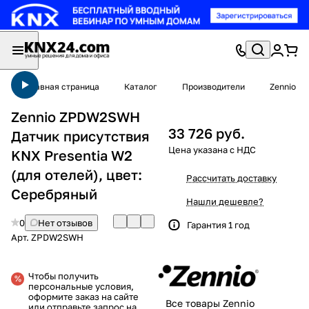
Главная страница
Каталог
Производители
Zennio
Zennio ZPDW2SWH
33 726 руб.
Датчик присутствия
KNX Presentia W2
(для отелей), цвет:
Рассчитать доставку
Серебряный
Нашли дешевле?
0
Нет отзывов
Гарантия 1 год
Арт.
ZPDW2SWH
Чтобы получить
персональные условия,
оформите заказ на сайте
Все товары Zennio
или отправьте запрос на