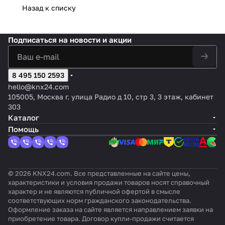
а
KNX
Назад к списку
:
2,2 м,
ом
3,
белый
Серый,
ия и
ут
устано
2,2 м
Сер
цвет:
бархата
черны
барха
оттенок
осв
ст
вки
TS
ый,
Белы
, цвет:
й,
т,
:
еще
ви
2,2 м;
55,
отте
й,
Белый,
цвет:
цвет:
Серебр
нно
я
Подписаться
на новости и акции
цвет:
KNX
нок:
оттен
оттенок
Чёрны
Белый
истый
сти
36
Белый,
Secu
Алю
ок:
: С
й,
,
алюмин
KNX
0°
оттено
re,
мин
Глянц
эффект
оттено
оттен
ий
к:
8 495 150 2593
черн
иевы
евый
ом
к:
ок:
Слоно
ый
hello@knx24.com
й
бархата
Глянц
Барха
вая
мато
105005, Москва г. улица Радио д 10, стр 3, 3 этаж, кабинет
евый
т
кость
вый
303
Каталог
Помощь
© 2026 KNX24.com. Все представленные на сайте цены,
характеристики и условия продажи товаров носят справочный
характер и не являются публичной офертой в смысле
соответствующих норм гражданского законодательства.
Оформление заказа на сайте является направлением заявки на
приобретение товара. Договор купли-продажи считается