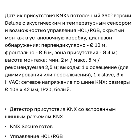
Датчик присутствия KNXs потолочный 360° версии
Deluxe с акустическим и температурным сенсором
и возможностью управления HCL/RGB, скрытый
монтаж в установочную коробку, диапазон
обнаружения: перпендикулярно - Ø 10 м,
фронтально - Ø 6 м, зона присутствия - Ø 4 м;
высота монтажа: мин. 2 м / макс. 5 м /
рекомендуемая 2,5 м; выходы: 1 х освещение (для
диммирования или переключения), 1 х slave, 3 х
HVAC; сетевое напряжение по шине KNX; размеры
Ø 106 x 42 мм, IP20, белый.
Детектор присутствия KNX со встроенным
шинным разъемом KNX
KNX Secure готов
Управление HCL/RGB