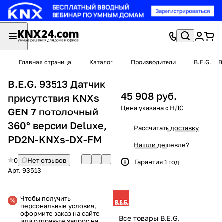
Главная страница
Каталог
Производители
B.E.G.
B
B.E.G. 93513 Датчик
45 908 руб.
присутствия KNXs
GEN 7 потолочный
360° версии Deluxe,
Рассчитать доставку
PD2N-KNXs-DX-FM
Нашли дешевле?
0
Нет отзывов
Гарантия 1 год
Арт.
93513
Чтобы получить
персональные условия,
оформите заказ на сайте
Все товары B.E.G.
или отправьте запрос на