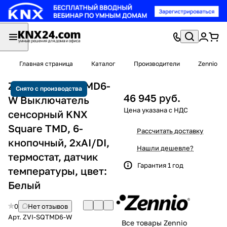
Главная страница
Каталог
Производители
Zennio
Zennio ZVI-SQTMD6-
Снято с производства
46 945 руб.
W Выключатель
сенсорный KNX
Square TMD, 6-
Рассчитать доставку
кнопочный, 2хAI/DI,
Нашли дешевле?
термостат, датчик
Гарантия 1 год
температуры, цвет:
Белый
0
Нет отзывов
Арт.
ZVI-SQTMD6-W
Все товары Zennio