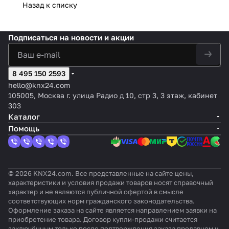
70x70
а
x 55 мм)
70x70
70x70
дюймо
ная
Tecla
ная
Назад к списку
р
- 6
70x70
Flat 55
- 2
- 1
вым
кно
XL
кно
тем
кнопо
- 4
X4v2, 4-
кнопк
кнопк
диспл
пка
X4, 4-
пка
пер
к -
кнопк
кнопоч
и -
а -
еем,
- 8
кнопо
— 4
Подписаться
на новости и акции
ату
Сереб
и -
ный,
Белый
Белый
цвет:
кно
чный,
кно
ры
ристы
Белый
цвет:
(рамк
(рамк
Белый
пок
PC-
пки
KN
й
(рамк
белый,
а ZS70
а ZS70
,
-
ABS
—
X/E
(рамка
а ZS70
оттенок
не
не
оттен
8 495 150 2593
Ша
пласт
Ант
IB
ZS70
не
:
входи
входи
ок:
мпа
ик,
рац
hello@knx24.com
не
входи
глянцев
т в
т в
Без
нь
цвет:
ит
105005, Москва г. улица Радио д 10, стр 3, 3 этаж, кабинет
входит
т в
ый
компл
компл
оттен
белы
303
в
компл
ект)
ект)
ка
й
Каталог
компл
ект)
Помощь
ект)
© 2026 KNX24.com. Все представленные на сайте цены,
характеристики и условия продажи товаров носят справочный
характер и не являются публичной офертой в смысле
соответствующих норм гражданского законодательства.
Оформление заказа на сайте является направлением заявки на
приобретение товара. Договор купли-продажи считается
заключённым только после подтверждения заказа продавцом и