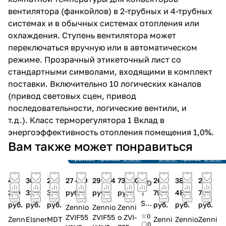
вентилятора (фанкойлов) в 2-трубных и 4-трубных
системах и в обычных системах отопления или
охлаждения. Ступень вентилятора может
переключаться вручную или в автоматическом
режиме. Прозрачный этикеточный лист со
стандартными символами, входящими в комплект
поставки. Включительно 10 логических каналов
(привод световых сцен, привод
последовательности, логические вентили, и
т.д.). Класс терморегулятора 1 Вклад в
энергоэффективность отопления помещения 1,0%.
Снято с
Снято с
Снято с
Вам также может понравиться
производства
производства
произв
Снято с
Снято с
Ссылка на
Ссылка на
Снято с
Ссылка 
производства
производства
аналог
аналог
производства
аналог
49
30
26
27 419
29 074
73 150
26
38
26
MD
250
316
384
руб.
руб.
руб.
798
489
798
T
SC
руб.
руб.
руб.
руб.
руб.
руб.
Zennio
Zennio
Zenni
N-
0
ZVIF55
ZVIF55
o ZVI-
Zenn
Elsner
MDT
Zenni
Zennio
Zenni
RT
0