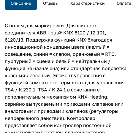
Описание
Отзывы
Характеристики
Оплата
С полем для маркировки. Для шинного
соединителя ABB i-bus® KNX 6120 / 12-101,
6120/13. Поддержка функций KNX благодаря
инновационной концепции цвета (желтый =
освещение, синий = слепой, оранжевый = RTC,
пурпурный = сцена и белый = нейтральный /
функция не назначена) или стандартная подсветка
красный / зеленый. Элемент управления с
функцией комнатного термостата для управления
TSA / K 230.1, TSA / K 24.1 в сочетании с
исполнительным механизмом KNX-Heating,
серийно выпускаемыми приводами клапанов или
аналоговыми приводами клапанов (регуляторы
непрерывного действия). Контроллер
представляет собой контроллер постоянной
комнатной температуры для конвекторов