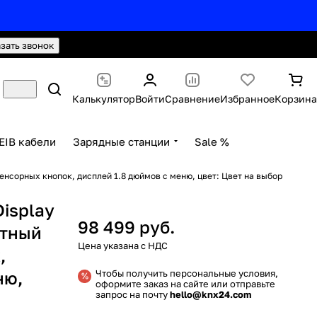
hello@knx24.com
Валюта: Рубли (RUB)
азать звонок
Калькулятор
Войти
Сравнение
Избранное
Корзина
EIB кабели
Зарядные станции
Sale %
енсорных кнопок, дисплей 1.8 дюймов с меню, цвет: Цвет на выбор
isplay
98 499 руб.
атный
,
ню,
Чтобы получить персональные условия,
оформите заказ на сайте или отправьте
запрос на почту
hello@knx24.com