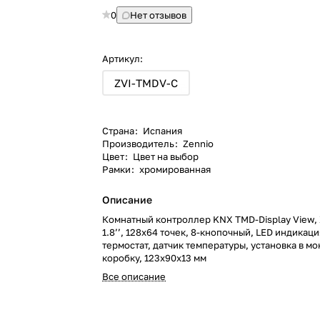
0
Нет отзывов
Артикул:
ZVI-TMDV-C
Страна
:
Испания
Производитель
:
Zennio
Цвет
:
Цвет на выбор
Рамки
:
хромированная
Описание
Комнатный контроллер KNX TMD-Display View,
1.8’’, 128х64 точек, 8-кнопочный, LED индикация
термостат, датчик температуры, установка в м
коробку, 123х90х13 мм
Все описание