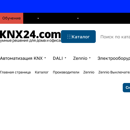
Обучение
О нас
Брошюры
Блог
Решения
Бренды
Ус
Каталог
Автоматизация KNX
DALI
Zennio
Электрообору
Главная страница
Каталог
Производители
Zennio
Zennio Выключате
Сн