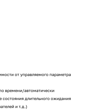
симости от управляемого параметра
 по времени/автоматически
ле состояния длительного ожидания
телей и т.д.)