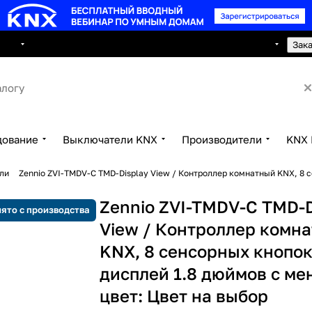
8 495 150 2593
луги
Сотрудничество
Контакты
Зак
дование
Выключатели KNX
Производители
KNX 
ли
Zennio ZVI-TMDV-C TMD-Display View / Контроллер комнатный KNX, 8 с
Zennio ZVI-TMDV-C TMD-D
ято с производства
View / Контроллер комн
KNX, 8 сенсорных кнопок
дисплей 1.8 дюймов с ме
цвет: Цвет на выбор