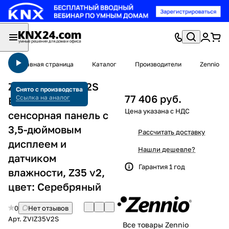
Главная страница
Каталог
Производители
Zennio
Zennio ZVIZ35V2S
Снято с производства
77 406 руб.
Ссылка на аналог
Емкостная
сенсорная панель с
3,5-дюймовым
Рассчитать доставку
дисплеем и
Нашли дешевле?
датчиком
Гарантия 1 год
влажности, Z35 v2,
цвет: Серебряный
0
Нет отзывов
Арт.
ZVIZ35V2S
Все товары Zennio