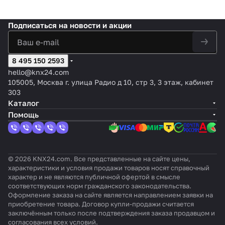
ель
KNX
ный
тат
KNX
ого
та с
55
экран
2хAI/DI
с
Flat
TFT
Lit
Walt
упр
видеои
X2v2, 2-
4.1
,
дис
55
экран
e,
zTo
авл
Подписаться
на новости и акции
нтерко
кнопоч
дюймов
термос
пле
X1
4.1
55
uch
ени
мом
ный,
, IP-
тат,
ем и
V2,
дюймо
мм
+
я
Zennio
цвет:
порт,
датчик
датч
1-
в, IP-
(K
Pad
KN
GetFac
белый,
функци
темпер
8 495 150 2593
ико
кноп
порт,
NX
(Pla
X/E
e IP
оттенок
я
атуры,
м
очны
функци
Se
stic
hello@knx24.com
IB
(iOS,
:
видеод
цвет:
вла
й,
я
cur
Butt
105005, Москва г. улица Радио д 10, стр 3, 3 этаж, кабинет
Android
глянцев
омофон
Чёрны
жно
цвет
видеод
e)
on)
303
)
ый
а, цвет:
й
сти
:
омофон
Каталог
Чёрный
черн
а, цвет:
Помощь
ый
Белый
© 2026 KNX24.com. Все представленные на сайте цены,
характеристики и условия продажи товаров носят справочный
характер и не являются публичной офертой в смысле
соответствующих норм гражданского законодательства.
Оформление заказа на сайте является направлением заявки на
приобретение товара. Договор купли-продажи считается
заключённым только после подтверждения заказа продавцом и
согласования всех условий.