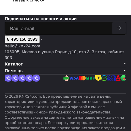
ны
л
цвет:
темпе
ый,
TH-
влаж
влажн
влажн
газа,
от
е
белый, с
ратур
серебри
UP
ности
ости и
ости и
влаж
ме
м
эффекто
ы, S.1
стый
Touc
и
комна
комна
ност
то
е
м
/ B.x,
алюмин
Подписаться
на новости и акции
h CH
качес
тной
тной
и и
к,
н
бархата,
цвет:
ий, цвет:
для
тва
темпе
темпе
комн
бо
т
цвет:
Белый
Серый,
изме
(CO2)
ратур
ратур
атно
ль
у
Белый,
,
оттенок:
8 495 150 2593
рени
возду
ы,
ы,
й
ша
п
оттенок:
оттен
Серебри
я
ха
цвет:
цвет:
темп
hello@knx24.com
я,
р
С
ок:
стый
CO2,
KNX
Серый
Белый
ерат
105005, Москва г. улица Радио д 10, стр 3, 3 этаж, кабинет
RT
а
эффекто
Глянц
алюмин
темп
AQS/
,
,
уры,
303
C
в
м
евый
ий
ерат
TH,
оттен
оттен
цвет:
Каталог
л
бархата
уры,
цвет:
ок:
ок:
Шам
Помощь
е
влаж
Чёрн
Без
Без
пань
н
ност
ый
оттен
оттен
и
и
ка
ка
я
© 2026 KNX24.com. Все представленные на сайте цены,
характеристики и условия продажи товаров носят справочный
характер и не являются публичной офертой в смысле
соответствующих норм гражданского законодательства.
Оформление заказа на сайте является направлением заявки на
приобретение товара. Договор купли-продажи считается
заключённым только после подтверждения заказа продавцом и