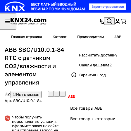
Главная страница
Каталог
Производители
ABB
ABB SBC/U10.0.1-84
Рассчитать доставку
RTC с датчиком
CO2/влажности и
Нашли дешевле?
элементом
Гарантия 1 год
управления
0
Нет отзывов
Арт.
SBC/U10.0.1-84
Все товары ABB
Чтобы получить
Все товары категории
персональные условия,
оформите заказ на сайте
или отправьте запрос на