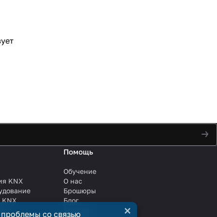
а
вует
Помощь
Обучение
ия KNX
О нас
удование
Брошюры
и KNX
Блог
×
ли
Решения
 проблемы со связью