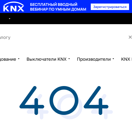
8 495 15
луги
Сотрудничество
Контакты
дование
Выключатели KNX
Производители
KNX 