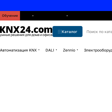
Обучение
О нас
Брошюры
Блог
Решения
Бренды
Ус
Каталог
Автоматизация KNX
DALI
Zennio
Электрообору