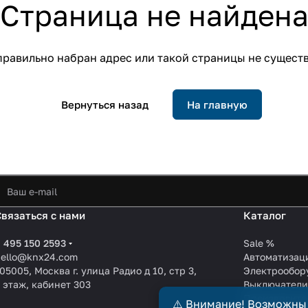
Страница не найден
равильно набран адрес или такой страницы не сущест
Вернуться назад
На главную
Связаться с нами
Каталог
 495 150 2593
Sale %
hello@knx24.com
Автоматизац
05005, Москва г. улица Радио д 10, стр 3,
Электрообор
 этаж, кабинет 303
Выключател
Производите
⚠️ Внимание! Возможны