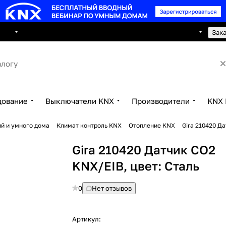
8 495 150 2593
луги
Сотрудничество
Контакты
Зак
дование
Выключатели KNX
Производители
KNX 
й и умного дома
Климат контроль KNX
Отопление KNX
Gira 210420 Д
Gira 210420 Датчик CO2
KNX/EIB, цвет: Сталь
0
Нет отзывов
Артикул: