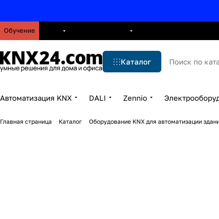
Обучение
О нас
Брошюры
Блог
Решения
Бренды
Ус
Каталог
Автоматизация KNX
DALI
Zennio
Электрообору
Главная страница
Каталог
Оборудование KNX для автоматизации здани