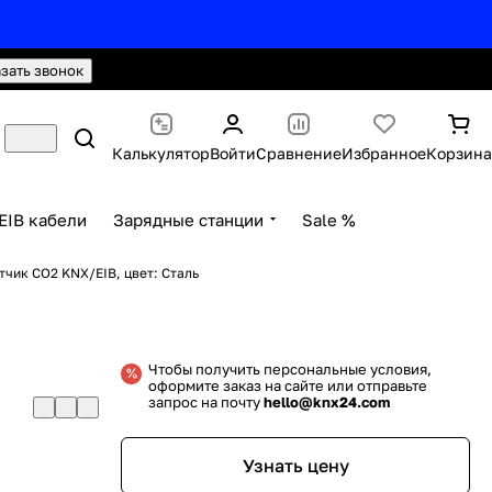
hello@knx24.com
Валюта: Рубли (RUB)
азать звонок
Калькулятор
Войти
Сравнение
Избранное
Корзина
EIB кабели
Зарядные станции
Sale %
атчик CO2 KNX/EIB, цвет: Сталь
Чтобы получить персональные условия,
оформите заказ на сайте или отправьте
запрос на почту
hello@knx24.com
Узнать цену