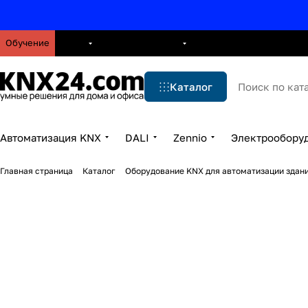
Обучение
О нас
Брошюры
Блог
Решения
Бренды
Ус
Каталог
Автоматизация KNX
DALI
Zennio
Электрообору
Главная страница
Каталог
Оборудование KNX для автоматизации здани