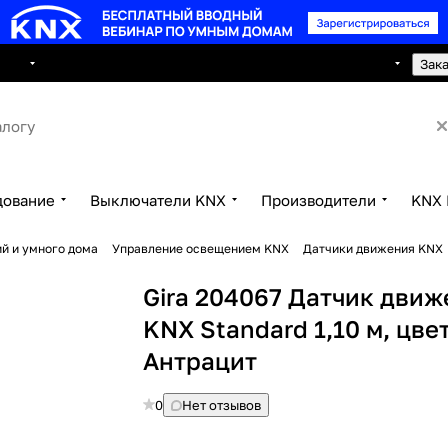
8 495 150 2593
луги
Сотрудничество
Контакты
Зак
дование
Выключатели KNX
Производители
KNX 
й и умного дома
Управление освещением KNX
Датчики движения KNX
Gira 204067 Датчик дви
KNX Standard 1,10 м, цвет
Антрацит
0
Нет отзывов