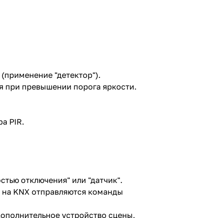
(применение "детектор").
я при превышении порога яркости.
.
а PIR.
тью отключения" или "датчик".
 на KNX отправляются команды
дополнительное устройство сцены,