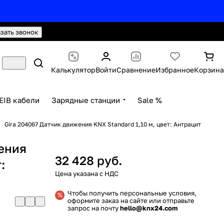
hello@knx24.com
Валюта: Рубли (RUB)
азать звонок
Калькулятор
Войти
Сравнение
Избранное
Корзина
EIB кабели
Зарядные станции
Sale %
Gira 204067 Датчик движения KNX Standard 1,10 м, цвет: Антрацит
жения
32 428 руб.
:
Чтобы получить персональные условия,
оформите заказ на сайте или отправьте
запрос на почту
hello@knx24.com