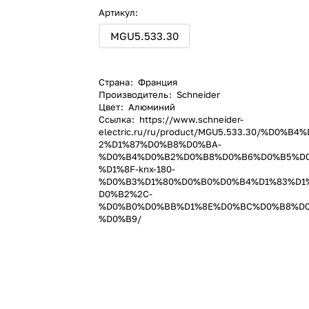
Артикул:
MGU5.533.30
Страна
:
Франция
Производитель
:
Schneider
Цвет
:
Алюминий
Ссылка
:
https://www.schneider-
electric.ru/ru/product/MGU5.533.30/%D0%B
2%D1%87%D0%B8%D0%BA-
%D0%B4%D0%B2%D0%B8%D0%B6%D0%B5%D
%D1%8F-knx-180-
%D0%B3%D1%80%D0%B0%D0%B4%D1%83%D1
D0%B2%2C-
%D0%B0%D0%BB%D1%8E%D0%BC%D0%B8%D
%D0%B9/