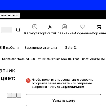
hello@knx24.com
Валюта: Рубли (RUB)
азать звонок
Калькулятор
Войти
Сравнение
Избранное
Корзина
EIB кабели
Зарядные станции
Sale %
Schneider MGU5.533.30 Датчик движения KNX 180 град., цвет: Алюминий
атчик
 цвет:
Чтобы получить персональные условия,
оформите заказ на сайте или отправьте
запрос на почту
hello@knx24.com
Узнать цену