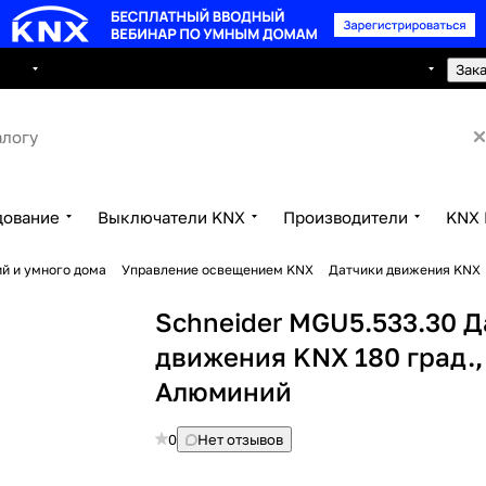
8 495 150 2593
луги
Сотрудничество
Контакты
Зак
дование
Выключатели KNX
Производители
KNX 
й и умного дома
Управление освещением KNX
Датчики движения KNX
Schneider MGU5.533.30 Д
движения KNX 180 град.,
Алюминий
0
Нет отзывов