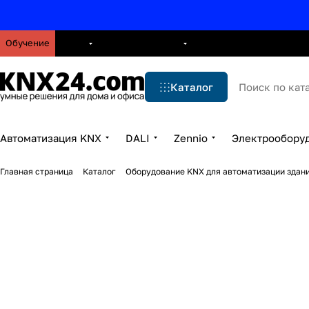
Обучение
О нас
Брошюры
Блог
Решения
Бренды
Ус
Каталог
Автоматизация KNX
DALI
Zennio
Электрообору
Главная страница
Каталог
Оборудование KNX для автоматизации здани