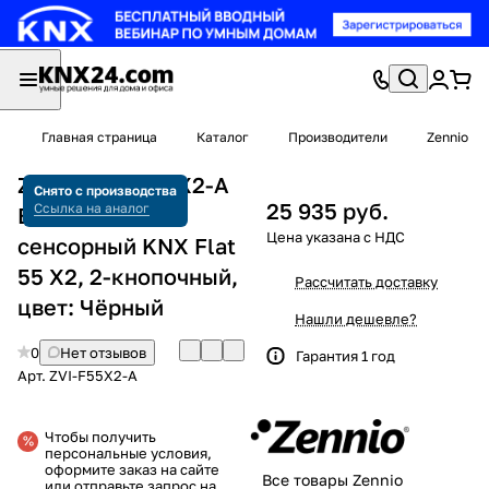
Главная страница
Каталог
Производители
Zennio
Zennio ZVI-F55X2-A
Снято с производства
25 935 руб.
Ссылка на аналог
Выключатель
сенсорный KNX Flat
55 X2, 2-кнопочный,
Рассчитать доставку
цвет: Чёрный
Нашли дешевле?
0
Нет отзывов
Гарантия 1 год
Арт.
ZVI-F55X2-A
Чтобы получить
персональные условия,
оформите заказ на сайте
Все товары Zennio
или отправьте запрос на