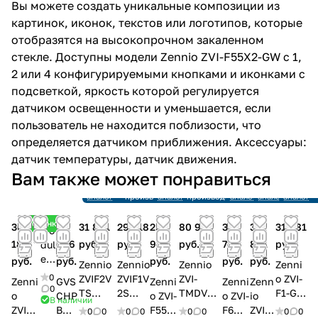
Вы можете создать уникальные композиции из
картинок, иконок, текстов или логотипов, которые
отобразятся на высокопрочном закаленном
стекле. Доступны модели Zennio ZVI-F55X2-GW с 1,
2 или 4 конфигурируемыми кнопками и иконками с
подсветкой, яркость которой регулируется
датчиком освещенности и уменьшается, если
пользователь не находится поблизости, что
определяется датчиком приближения. Аксессуары:
датчик температуры, датчик движения.
Снято с
Снято с
Снято с
Снято с
Снято с
Вам также может понравиться
производства
производства
производства
производства
произво
Ссылка на
Снято с
Ссылка на
Снято с
Ссылка на
Ссылка на
Ссылка н
аналог
производства
аналог
производства
аналог
аналог
аналог
Новинка
36
51
31 881
29 318
25
80 983
37
31
31 881
Mo
186
606
руб.
руб.
935
руб.
724
881
руб.
dul
e
руб.
руб.
руб.
руб.
руб.
Zennio
Zennio
Zennio
Zenni
Ele
0
ZVIF2V
ZVIF1V
ZVI-
o ZVI-
Zenni
GVS
Zenni
Zenni
Zenn
ctr
0
TS
2S
TMDV
F1-GW
o
CHP
o ZVI-
o ZVI-
io
В наличии
oni
Выключ
Выклю
TMD-
Flat/
ZVIFR
BD-
F55X2
F6
ZVIF
0
0
0
0
0
0
0
0
c