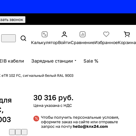
hello@knx24.com
Валюта: Рубли (RUB)
азать звонок
Калькулятор
Войти
Сравнение
Избранное
Корзина
EIB кабели
Зарядные станции
Sale %
 eTR 102 FC, сигнальный белый RAL 9003
30 316 руб.
для
,
003
Чтобы получить персональные условия,
оформите заказ на сайте или отправьте
запрос на почту
hello@knx24.com