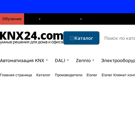
Обучение
О нас
Брошюры
Блог
Решения
Бренды
Ус
Каталог
Автоматизация KNX
DALI
Zennio
Электрообору
Главная страница
Каталог
Производители
Elsner
Elsner Климат кон