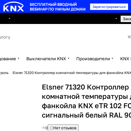
8 495 150 2593
луги
Сотрудничество
Контакты
Зак
дование
Выключатели KNX
Производители
KNX 
троль
Elsner 71320 Контроллер комнатной температуры для фанкойла KNX
Elsner 71320 Контроллер
комнатной температуры 
фанкойла KNX eTR 102 FC
сигнальный белый RAL 9
0
Нет отзывов