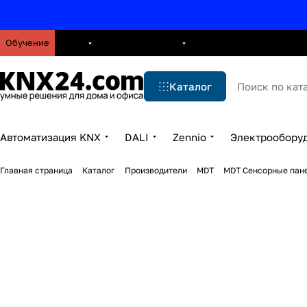
Обучение
О нас
Брошюры
Блог
Решения
Бренды
Ус
Каталог
Автоматизация KNX
DALI
Zennio
Электрообору
Главная страница
Каталог
Производители
MDT
MDT Сенсорные пан