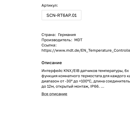
Артикул:
SCN-RT6AP.01
Страна
:
Германия
Производитель
:
MDT
Ссылка
:
https://www.mdt.de/EN_Temperature_Controlle
Описание
Интерфейс KNX/EIB датчиков температуры, 6x
функция комнатного термостата для каждого к
диапазон от -30° до +100°C, длина соединител
до 12м, открытый монтаж, IP66.
Интерфейс KNX/EIB датчиков температуры, 6x
Все описание
функция комнатного термостата для каждого к
диапазон от -30° до +100°C, длина соединител
до 12м, открытый монтаж, IP66.