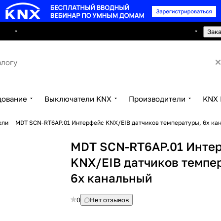
8 495 150 2593
луги
Сотрудничество
Контакты
Зак
дование
Выключатели KNX
Производители
KNX 
ели
MDT SCN-RT6AP.01 Интерфейс KNX/EIB датчиков температуры, 6x ка
MDT SCN-RT6AP.01 Инте
KNX/EIB датчиков темпе
6x канальный
0
Нет отзывов