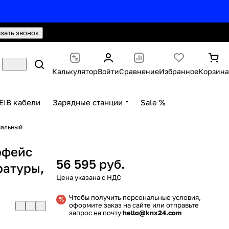
hello@knx24.com
Валюта: Рубли (RUB)
азать звонок
Калькулятор
Войти
Сравнение
Избранное
Корзина
EIB кабели
Зарядные станции
Sale %
нальный
рфейс
56 595 руб.
ратуры,
Чтобы получить персональные условия,
оформите заказ на сайте или отправьте
запрос на почту
hello@knx24.com