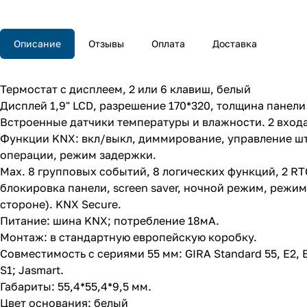
Описание
Отзывы
Оплата
Доставка
Термостат с дисплеем, 2 или 6 клавиш, белый
Дисплей 1,9" LCD, разрешение 170*320, толщина панели
Встроенные датчики температуры и влажности. 2 входа
Функции KNX: вкл/выкл, диммирование, управление шт
операции, режим задержки.
Max. 8 групповых событий, 8 логических функций, 2 R
блокировка панели, screen saver, ночной режим, режи
стороне). KNX Secure.
Питание: шина KNX; потребление 18мА.
Монтаж: в стандартную европейскую коробку.
Совместимость с сериями 55 мм: GIRA Standard 55, E2, E
S1; Jasmart.
Габариты: 55,4*55,4*9,5 мм.
Цвет основания: белый