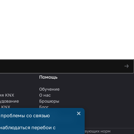
Помощь
Обучение
ия KNX
О нас
удование
Брошюры
и KNX
Блог
×
ли
Решения
 проблемы со связью
ли
Сотрудничество
анции
Услуги
наблюдаться перебои с
яются публичной офертой в смысле соответствующих норм