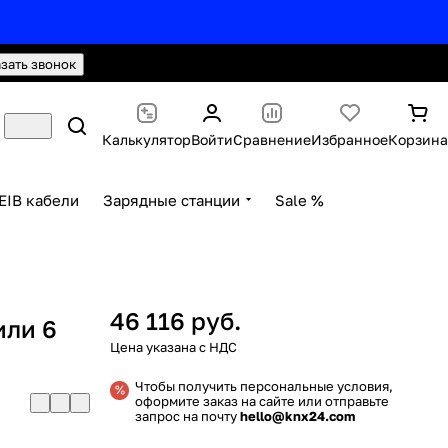
hello@knx24.com
Валюта: Рубли (RUB)
азать звонок
Калькулятор
Войти
Сравнение
Избранное
Корзина
EIB кабели
Зарядные станции
Sale %
46 116 руб.
или 6
Чтобы получить персональные условия,
оформите заказ на сайте или отправьте
запрос на почту
hello@knx24.com