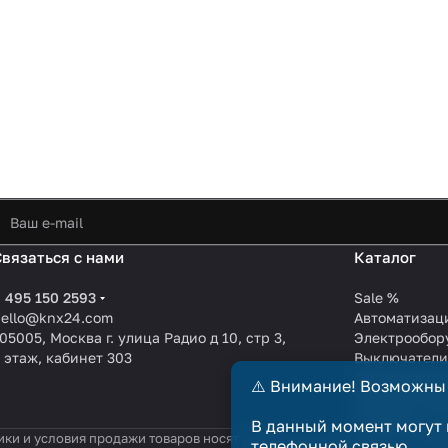
Связаться с нами
Каталог
 495 150 2593
Sale %
hello@knx24.com
Автоматизац
05005, Москва г. улица Радио д 10, стр 3,
Электрообор
 этаж, кабинет 303
Выключател
Производите
⚠️ Внимание! Возможны
KNX EIB кабе
Зарядные ст
В данный момент могут 
ики и условия продажи товаров носят справочный характер и не явл
телефонной связью.