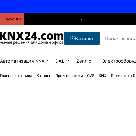
Обучение
О нас
Брошюры
Блог
Решения
Бренды
Ус
Каталог
Автоматизация KNX
DALI
Zennio
Электрообору
Главная страница
Каталог
Производители
GVS
KNX
Термостаты 