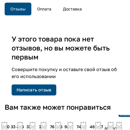
Отзывы
Оплата
Доставка
У этого товара пока нет
отзывов, но вы можете быть
первым
Совершите покупку и оставьте свой отзыв об
его использовании
Написать отзыв
Снято
Вам также может понравиться
произ
Ссылк
анало
50
33 456
33
36
76 575
949
742
46 027
50
Airzon