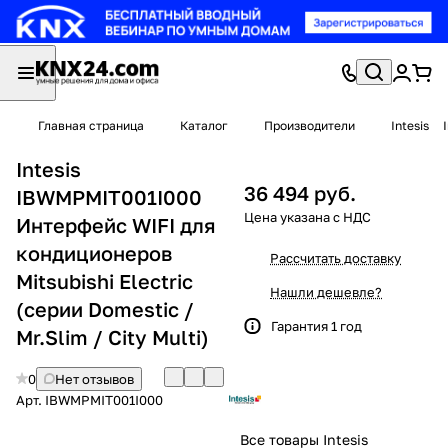
Главная страница
Каталог
Производители
Intesis
Intesis
36 494 руб.
IBWMPMIT001I000
Интерфейс WIFI для
кондиционеров
Рассчитать доставку
Mitsubishi Electric
Нашли дешевле?
(серии Domestic /
Гарантия 1 год
Mr.Slim / City Multi)
0
Нет отзывов
Арт.
IBWMPMIT001I000
Все товары Intesis