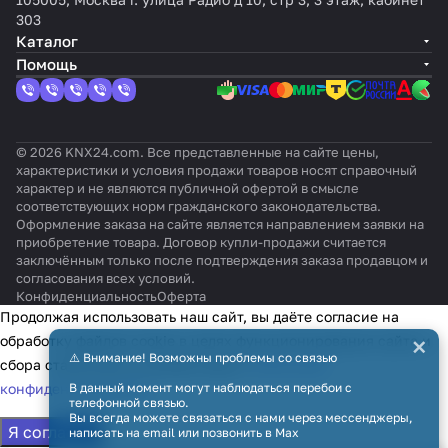
ления
систем
tic /
tic,
iki
систе
для
ba
ng, до
лин
303
KNX
ы
Mr.Slim
Mr.Slim
n
мы
сери
(VRF)
64
ейк
Каталог
TP-1
управл
/ City
) ME-
KL
управ
й
64
внутр
а)
Помощь
ения
Multi)
AC-
IC-
ления
Dom
внутр
енних
KLI
KNX
KNX-1-
DI
KNX
estic
енни
блоко
C-
TP-1
V2
v2
TP-1
и
х
в
SG
Mr.Sli
блоко
vT
© 2026 KNX24.com. Все представленные на сайте цены,
m
в
характеристики и условия продажи товаров носят справочный
характер и не являются публичной офертой в смысле
соответствующих норм гражданского законодательства.
Оформление заказа на сайте является направлением заявки на
приобретение товара. Договор купли-продажи считается
заключённым только после подтверждения заказа продавцом и
согласования всех условий.
Конфиденциальность
Оферта
Продолжая использовать наш сайт, вы даёте согласие на
×
обработку файлов cookie в целях функционирования сайта и
⚠️ Внимание! Возможны проблемы со связью
сбора статистики в соответствии с
политикой
конфиденциальности
В данный момент могут наблюдаться перебои с
телефонной связью.
Вы всегда можете связаться с нами через мессенджеры,
Я согласен
написать на email или позвонить в Max