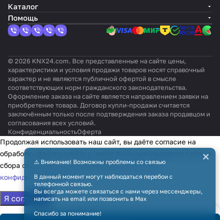
KNX
m /
(серии
Air)
IC-
ECOi
ercial
n
troni
C-
Каталог
TP-1
City
FD, KX6,
DA
&
& VRV)
(сер
cs
SG
Помощь
Multi)
KXR6)
v2
PACi)
ии
vT
Dom
estic
)
© 2026 KNX24.com. Все представленные на сайте цены,
характеристики и условия продажи товаров носят справочный
характер и не являются публичной офертой в смысле
соответствующих норм гражданского законодательства.
Оформление заказа на сайте является направлением заявки на
приобретение товара. Договор купли-продажи считается
заключённым только после подтверждения заказа продавцом и
согласования всех условий.
Конфиденциальность
Оферта
Продолжая использовать наш сайт, вы даёте согласие на
×
обработку файлов cookie в целях функционирования сайта и
⚠️ Внимание! Возможны проблемы со связью
сбора статистики в соответствии с
политикой
конфиденциальности
В данный момент могут наблюдаться перебои с
телефонной связью.
Вы всегда можете связаться с нами через мессенджеры,
Я согласен
написать на email или позвонить в Max
Спасибо за понимание!