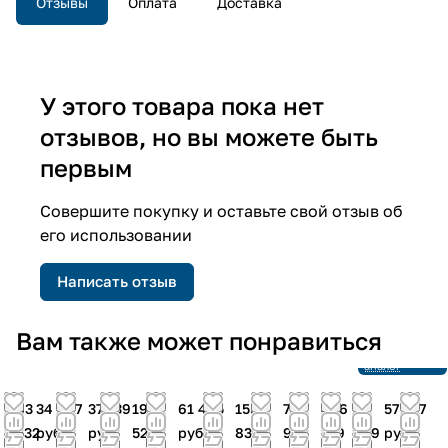
Отзывы
Оплата
Доставка
У этого товара пока нет
отзывов, но вы можете быть
первым
Совершите покупку и оставьте свой отзыв об
его использовании
Написать отзыв
Снято с
Вам также может понравиться
производства
Ссылка на
аналог
63
34 047
37 139
198
61 445
155
77
466
50
57 147
532
руб.
руб.
522
руб.
834
928
729
909
руб.