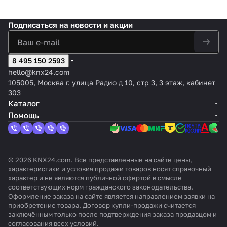
й
Интер
для
ейс
KNX
рации
еро
ации
MBS-1
для
шлюз
фейс
конд
KNX
для
блоко
в
блоков
для
конди
Pro к
ModB
ицио
/EIB
инте
в GH2
LG
Подписаться
на новости и акции
Gree
конди
ционе
сист
us для
неро
для
грац
в
(се
VRF в
ционе
ров
еме
конди
в
кон
ии с
систе
рий
систем
ров
Daikin
конд
ционе
Daiki
диц
конд
мы
VRF
ы
Hitachi
Daichi
8 495 150 2593
ицио
ров
n
ион
ицио
управ
)
управл
(серии
(серии
ниро
Panas
Daic
еро
нера
hello@knx24.com
ления
ения
Comme
VRV и
вани
onic
hi
в LG
ми
105005, Москва г. улица Радио д 10, стр 3, 3 этаж, кабинет
KNX
KNX
rcial &
Sky
я с
(сери
(сер
Elec
Mitsu
303
TP-1
TP-1
VRF)
Air)
порт
й
ии
tron
bishi
Каталог
ом
ECOi
Dom
ics
Elect
Помощь
KNX
&
estic
ric
PACi)
и
Mr.Sli
m)
© 2026 KNX24.com. Все представленные на сайте цены,
характеристики и условия продажи товаров носят справочный
характер и не являются публичной офертой в смысле
соответствующих норм гражданского законодательства.
Оформление заказа на сайте является направлением заявки на
приобретение товара. Договор купли-продажи считается
заключённым только после подтверждения заказа продавцом и
согласования всех условий.