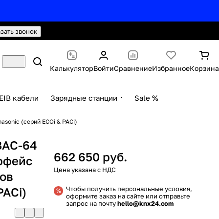
hello@knx24.com
Валюта: Рубли (RUB)
азать звонок
Калькулятор
Войти
Сравнение
Избранное
Корзина
EIB кабели
Зарядные станции
Sale %
sonic (серий ECOi & PACi)
-BAC-64
662 650 руб.
рфейс
ов
PACi)
Чтобы получить персональные условия,
оформите заказ на сайте или отправьте
запрос на почту
hello@knx24.com