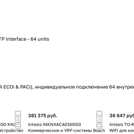
 Interface - 64 units
й ECOi & PACi), индивидуальное подключение 64 внутр
381 375 руб.
36 647 ру
DOO KNX
Intesis INKNXACA016I000
Intesis TO
Устройство
Коммерческие и VRF-системы Bosch
WIFI для к