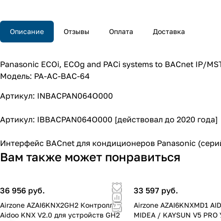
Описание
Отзывы
Оплата
Доставка
Panasonic ECOi, ECOg and PACi systems to BACnet IP/MSTP
Модель: PA-AC-BAC-64
Артикул: INBACPAN064O000
Артикул: IBBACPAN064O000 [действовал до 2020 года]
Интерфейс BACnet для кондиционеров Panasonic (сери
Вам также может понравиться
36 956 руб.
33 597 руб.
Airzone AZAI6KNX2GH2 Контроллер
Airzone AZAI6KNXMD1 AI
Aidoo KNX V2.0 для устройств GH2
MIDEA / KAYSUN V5 PRO 