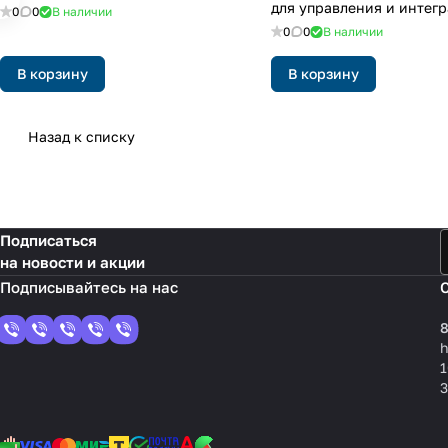
для управления и интег
0
0
В наличии
блоков Midea/Kaysun в 
0
0
В наличии
управления KNX TP-1
В корзину
В корзину
Назад к списку
Подписаться
на новости и акции
8
1
3