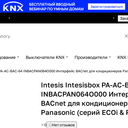
8 495 150 2593
луги
Сотрудничество
Контакты
Зак
дование
Выключатели KNX
Производители
KNX 
x PA-AC-BAC-64 INBACPAN064O000 Интерфейс BACnet для кондиционеров Pana
Intesis Intesisbox PA-AC
INBACPAN064O000 Инте
BACnet для кондиционер
Panasonic (серий ECOi & 
0
Нет отзывов