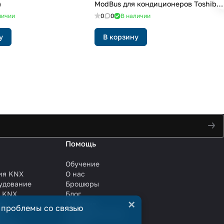
)
ModBus для кондиционеров Toshiba
(серии Commercial & VRF)
личии
0
0
В наличии
у
В корзину
Помощь
Обучение
ия KNX
О нас
удование
Брошюры
и KNX
Блог
×
ли
Решения
 проблемы со связью
ли
Сотрудничество
анции
Услуги