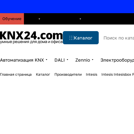
Обучение
О нас
Брошюры
Блог
Решения
Бренды
Ус
Каталог
Автоматизация KNX
DALI
Zennio
Электрообору
Главная страница
Каталог
Производители
Intesis
Intesis Intesisbo