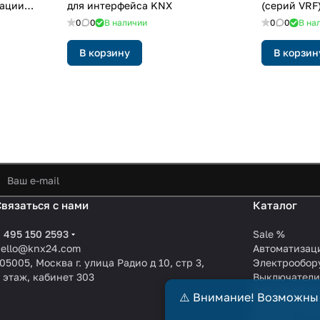
рации
для интерфейса KNX
(серий VRF
системы
0
0
В наличии
0
0
В на
В корзину
В корзин
Связаться с нами
Каталог
 495 150 2593
Sale %
hello@knx24.com
Автоматизац
05005, Москва г. улица Радио д 10, стр 3,
Электрообор
 этаж, кабинет 303
Выключател
Производите
⚠️ Внимание! Возможны
KNX EIB кабе
Зарядные ст