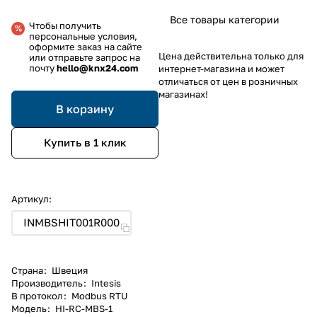
Все товары категории
Чтобы получить
персональные условия,
оформите заказ на сайте
Цена действительна только для
или отправьте запрос на
почту
hello@knx24.com
интернет-магазина и может
отличаться от цен в розничных
магазинах!
В корзину
Купить в 1 клик
Артикул:
INMBSHIT001R000
Страна
:
Швеция
Производитель
:
Intesis
В протокол
:
Modbus RTU
Модель
:
HI-RC-MBS-1