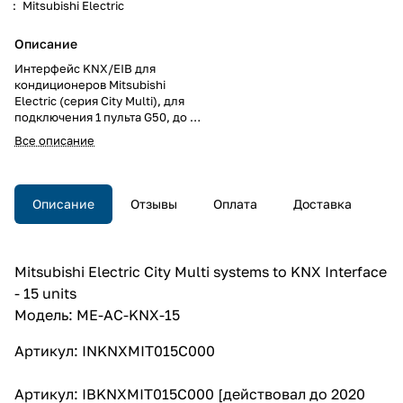
:
Mitsubishi Electric
Описание
Интерфейс KNX/EIB для
кондиционеров Mitsubishi
Electric (серия City Multi), для
подключения 1 пульта G50, до 15
внутренних блоков City Multi, до
Все описание
5902 групповых адресов KNX,
на DIN рейку
Описание
Отзывы
Оплата
Доставка
Mitsubishi Electric City Multi systems to KNX Interface
- 15 units
Модель: ME-AC-KNX-15
Артикул: INKNXMIT015C000
Артикул: IBKNXMIT015C000 [действовал до 2020