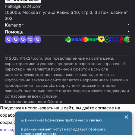
Multi)
150A, G-
ми
LG в
S
Midea
ционе
Panas
еро
Haier
hello@knx24.com
2
50A, GB-
DAIK
систе
T
(сери
ров
onic
в LG
(VRV)
105005, Москва г. улица Радио д 10, стр 3, 3 этаж, кабинет
пульта
50A или
IN
мы
E
и
Panas
(Aqua
Elec
до 64
303
G50
GB-
сери
управ
R
Comm
onic
rea
tron
внутр
Каталог
50ADA)
я
ления
K
ercial
(сери
Air-to
ics
енних
Помощь
INMBSMI
Dom
KNX
N
& VRF)
й
Water
блоко
T050C00
estic
TP-1
X
ECOi
)
в
0
&
PACi)
© 2026 KNX24.com. Все представленные на сайте цены,
характеристики и условия продажи товаров носят справочный
характер и не являются публичной офертой в смысле
соответствующих норм гражданского законодательства.
Оформление заказа на сайте является направлением заявки на
приобретение товара. Договор купли-продажи считается
заключённым только после подтверждения заказа продавцом и
согласования всех условий.
Конфиденциальность
Оферта
Продолжая использовать наш сайт, вы даёте согласие на
×
обработку файлов cookie в целях функционирования сайта и
⚠️ Внимание! Возможны проблемы со связью
сбора статистики в соответствии с
политикой
конфиденциальности
В данный момент могут наблюдаться перебои с
телефонной связью.