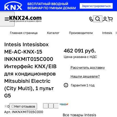
Главная страница
Каталог
Производители
Intesis
Intesis Intesisbox
462 091 руб.
ME-AC-KNX-15
INKNXMIT015C000
Интерфейс KNX/EIB
Рассчитать доставку
для кондиционеров
Нашли дешевле?
Mitsubishi Electric
Гарантия 1 год
(City Multi), 1 пульт
G5
0
Нет отзывов
Арт.
INKNXMIT015C000
Все товары Intesis