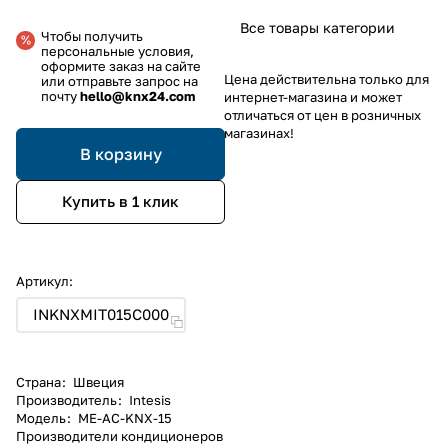
Все товары категории
Чтобы получить
персональные условия,
оформите заказ на сайте
Цена действительна только для
или отправьте запрос на
почту
hello@knx24.com
интернет-магазина и может
отличаться от цен в розничных
магазинах!
В корзину
Купить в 1 клик
Артикул:
INKNXMIT015C000
Страна
:
Швеция
Производитель
:
Intesis
Модель
:
ME-AC-KNX-15
Производители кондиционеров