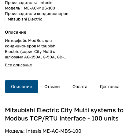
Производитель
:
Intesis
Модель
:
ME-AC-MBS-100
Производители кондиционеров
:
Mitsubishi Electric
Описание
Интерфейс ModBus для
кондиционеров Mitsubishi
Electric (серия City Multi с
шлюзами AG-150A, G-50A, GB-
50A или GB-50ADA), до 2
Все описание
шлюзов G50, до 100 внутренних
блоков City Multi и до 100 групп,
на DIN рейку
Описание
Отзывы
Оплата
Доставка
Mitsubishi Electric City Multi systems to
Modbus TCP/RTU Interface - 100 units
Модель: Intesis ME-AC-MBS-100