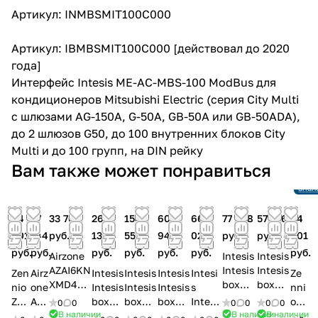
Артикул: INMBSMIT100C000
Артикул: IBMBSMIT100C000 [действовал до 2020
года]
Интерфейс Intesis ME-AC-MBS-100 ModBus для
кондиционеров Mitsubishi Electric (серия City Multi
с шлюзами AG-150A, G-50A, GB-50A или GB-50ADA),
до 2 шлюзов G50, до 100 внутренних блоков City
Multi и до 100 групп, на DIN рейку
Снят
Вам также может понравиться
прои
Ссыл
анал
44
37
33 768
263
154
60
666
77 288
57 216
44
801
144
руб.
131
556
941
021
руб.
руб.
801
руб.
руб.
руб.
руб.
руб.
руб.
руб.
Airzone
Intesis
Intesis
AZAI6KN
Intesis
Intesis
Zen
Airz
Intesis
Intesis
Intesis
Intesi
Ze
XMD4
box
box
nio
one
Intesis
Intesis
Intesis
s
nni
AIDOO
MH-
FJ-RC-
ZCL
AZ
box
box
box
Intesi
o
0
0
0
0
0
0
KNX
RC-
KNX-1i
В наличии
В наличии
В наличии
-FJ
AI6
MD-
MD-
MD-
sbox
ZC