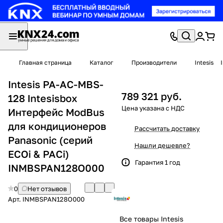
Главная страница
Каталог
Производители
Intesis
Intesis PA-AC-MBS-
789 321 руб.
128 Intesisbox
Интерфейс ModBus
для кондиционеров
Рассчитать доставку
Panasonic (серий
Нашли дешевле?
ECOi & PACi)
Гарантия 1 год
INMBSPAN128O000
0
Нет отзывов
Арт.
INMBSPAN128O000
Все товары Intesis