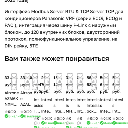
Интерфейс Modbus Server RTU & TCP Server TCP для
кондиционеров Panasonic VRF (серии ECOi, ECOg и
PACi), интеграция через шину P-Link с наружным
блоком, до 128 внутренних блоков, двусторонний
протокол, полнофункциональное управление, на
DIN рейку, 6TE
Вам также может понравиться
33 456
33 456
36
260
153
36
195
56
56
56
руб.
руб.
494
702
129
494
075
688
688
688
руб.
руб.
руб.
руб.
руб.
руб.
руб.
руб.
Airzone
Airzon
AZAI6K
e
Int
Intesi
Intesi
Intes
Intes
Intesis
Intesi
Intesi
NXMD4
AZAI6
esis
s
s
is
is
Intesis
s
s
AIDOO
KNXHI
TO-
Intesi
Intesi
MH-
Intes
box
Intesi
Intesi
0
0
0
0
KNX
T
В наличии
В наличии
RC-
sbox
sbox
RC-
isbo
PA-
sbox
sbox
0
0
0
0
0
0
0
0
0
0
0
0
0
MIDEA
AIDOO
WM
MD-
MD-
ENO-
x
RC2-
LG-
DK-
0
В наличии
В наличии
0
0
В наличии
В наличии: 6
В нали
/
KNX
В наличии
В наличии
В наличии