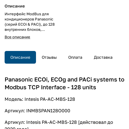
Описание
Интерфейс ModBus для
кондиционеров Panasonic
(серий ECOi & PACi), до 128
внутренних блоков,
двусторонний протокол,
Все описание
полнофункциональное
управление, на DIN рейку, 6TE
Описание
Отзывы
Оплата
Доставка
Panasonic ECOi, ECOg and PACi systems to
Modbus TCP Interface - 128 units
Модель: Intesis PA-AC-MBS-128
Артикул: INMBSPAN128O000
Артикул: Intesis PA-AC-MBS-128 [действовал до
2020 года]