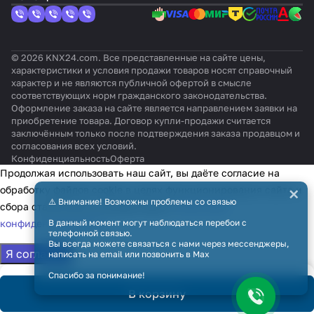
TP-1
(к
II и
го
& VRV)
ECOi
их
ung
G5
i (Sky
разъ
выше
монт
/
блок
&
ему
)
ажа
PACi)
ов)
VRV)
CN)
© 2026 KNX24.com. Все представленные на сайте цены,
характеристики и условия продажи товаров носят справочный
характер и не являются публичной офертой в смысле
соответствующих норм гражданского законодательства.
Оформление заказа на сайте является направлением заявки на
приобретение товара. Договор купли-продажи считается
заключённым только после подтверждения заказа продавцом и
согласования всех условий.
Конфиденциальность
Оферта
Продолжая использовать наш сайт, вы даёте согласие на
×
обработку файлов cookie в целях функционирования сайта и
⚠️ Внимание! Возможны проблемы со связью
сбора статистики в соответствии с
политикой
В данный момент могут наблюдаться перебои с
конфиденциальности
телефонной связью.
Вы всегда можете связаться с нами через мессенджеры,
Я согласен
написать на email или позвонить в Max
Спасибо за понимание!
В корзину