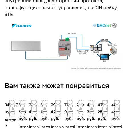
внутренний блок, двусторонний протокол,
полнофункциональное управление, на DIN рейку,
3TE
Вам также может понравиться
34 047
57
386
62
398
77
249
402
470
48
руб.
690
486
175
420
928
013
322
255
405
руб.
руб.
руб.
руб.
руб.
руб.
руб.
руб.
руб.
Airzon
e
Intes
Intesi
Intes
Intesis
Intesi
Intes
Intes
Intesis
Intesi