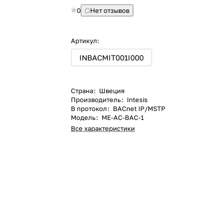
0
Нет отзывов
Артикул:
INBACMIT001I000
Страна
:
Швеция
Производитель
:
Intesis
В протокол
:
BACnet IP/MSTP
Модель
:
ME-AC-BAC-1
Все характеристики