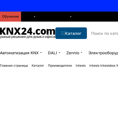
Обучение
О нас
Брошюры
Блог
Решения
Бренды
Ус
Каталог
Автоматизация KNX
DALI
Zennio
Электрообору
Главная страница
Каталог
Производители
Intesis
Intesis Intesisbo