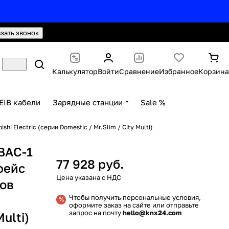
hello@knx24.com
Валюта: Рубли (RUB)
азать звонок
Калькулятор
Войти
Сравнение
Избранное
Корзина
EIB кабели
Зарядные станции
Sale %
i Electric (серии Domestic / Mr.Slim / City Multi)
-BAC-1
77 928 руб.
фейс
ов
Чтобы получить персональные условия,
оформите заказ на сайте или отправьте
запрос на почту
hello@knx24.com
Multi)