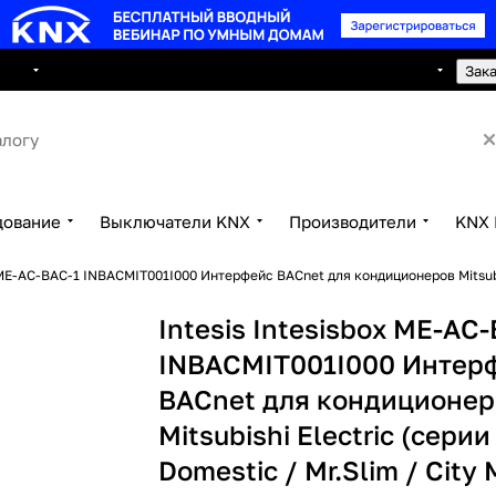
8 495 150 2593
луги
Сотрудничество
Контакты
Зак
дование
Выключатели KNX
Производители
KNX 
x ME-AC-BAC-1 INBACMIT001I000 Интерфейс BACnet для кондиционеров Mitsubish
Intesis Intesisbox ME-AC
INBACMIT001I000 Интер
BACnet для кондиционер
Mitsubishi Electric (серии
Domestic / Mr.Slim / City 