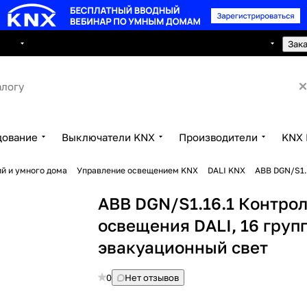
8 495 150 2593
луги
Сотрудничество
Контакты
Зак
дование
Выключатели KNX
Производители
KNX 
й и умного дома
Управление освещением KNX
DALI KNX
ABB DGN/S1.
ABB DGN/S1.16.1 Контро
освещения DALI, 16 групп
эвакуационный свет
0
Нет отзывов