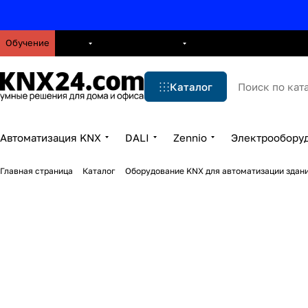
Обучение
О нас
Брошюры
Блог
Решения
Бренды
Ус
Каталог
Автоматизация KNX
DALI
Zennio
Электрообору
Главная страница
Каталог
Оборудование KNX для автоматизации здани