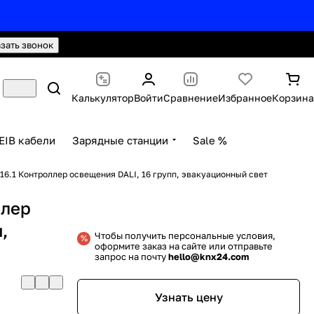
hello@knx24.com
Валюта: Рубли (RUB)
азать звонок
Калькулятор
Войти
Сравнение
Избранное
Корзина
EIB кабели
Зарядные станции
Sale %
16.1 Контроллер освещения DALI, 16 групп, эвакуационный свет
ллер
,
Чтобы получить персональные условия,
оформите заказ на сайте или отправьте
запрос на почту
hello@knx24.com
Узнать цену