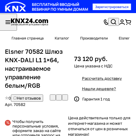
Главная страница
Каталог
Производители
Elsner
Elsner 70582 Шлюз
73 120 руб.
KNX-DALI L1 1×64,
настраиваемое
управление
Рассчитать доставку
белым/RGB
Нашли дешевле?
0
Нет отзывов
Гарантия 1 год
Арт.
70582
Цена действительна только для
Чтобы получить
интернет-магазина и может
персональные условия,
отличаться от цен в розничных
оформите заказ на сайте
магазинах!
или отправьте запрос на