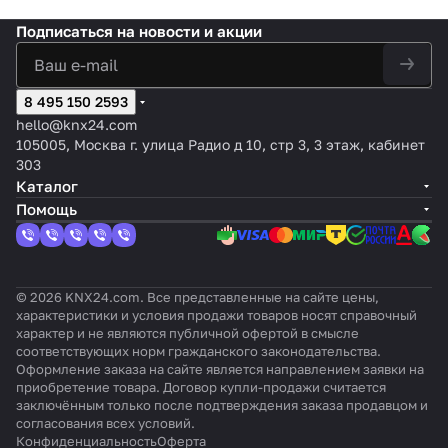
ный
рейк
LED,
K
DALI,
ием,
6
постоя
тов и
а,
(RLC,
и
CFL),
NX
до 64
32
канал
Подписаться
на новости и акции
нным
64
4SU,
LED,
(RLC,
1-
/D
ЭКГ /
груп
ов, 20
током,
групп
MDRC
CFL),
LED,
канал
AL
16
пы
балла
4-
на
, KNX,
4-
CFL)
ьный,
I-
групп
упра
стов
каналь
канал –
MDT
8 495 150 2593
канал
Narro
2
2,
DALI
влен
кажд
ный
2
ьный
wDIM
входа
1
ия
ый
hello@knx24.com
(RGB)
канала
X2
ка
105005, Москва г. улица Радио д 10, стр 3, 3 этаж, кабинет
на
303
л
Каталог
Помощь
© 2026 KNX24.com. Все представленные на сайте цены,
характеристики и условия продажи товаров носят справочный
характер и не являются публичной офертой в смысле
соответствующих норм гражданского законодательства.
Оформление заказа на сайте является направлением заявки на
приобретение товара. Договор купли-продажи считается
заключённым только после подтверждения заказа продавцом и
согласования всех условий.
Конфиденциальность
Оферта