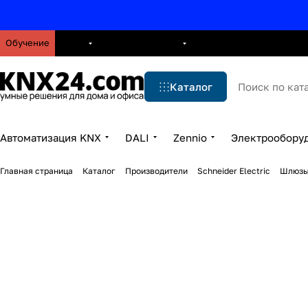
Обучение
О нас
Брошюры
Блог
Решения
Бренды
Ус
Каталог
Автоматизация KNX
DALI
Zennio
Электрообору
Главная страница
Каталог
Производители
Schneider Electric
Шлюзы