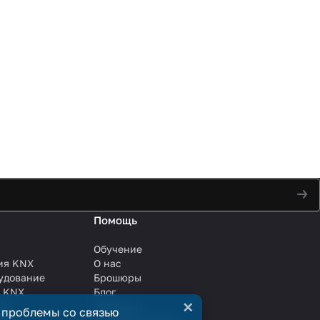
Помощь
Обучение
ия KNX
О нас
удование
Брошюры
и KNX
Блог
×
ли
Решения
 проблемы со связью