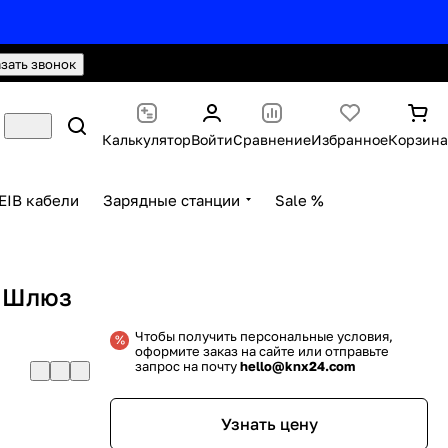
hello@knx24.com
Валюта: Рубли (RUB)
азать звонок
Калькулятор
Войти
Сравнение
Избранное
Корзина
EIB кабели
Зарядные станции
Sale %
3 Шлюз
Чтобы получить персональные условия,
оформите заказ на сайте или отправьте
запрос на почту
hello@knx24.com
Узнать цену