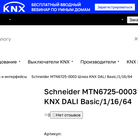
8 495 150 2593
луги
Сотрудничество
Контакты
Зак
дование
Выключатели KNX
Производители
KNX 
 и интерфейсы
Schneider MTN6725-0003 Шлюз KNX DALI Basic/1/16/64
Schneider MTN6725-000
KNX DALI Basic/1/16/64
0
Нет отзывов
Артикул: