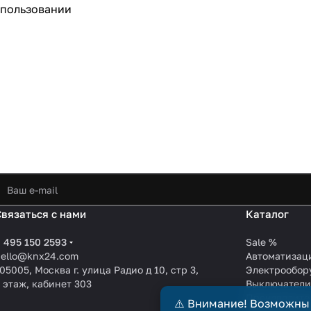
спользовании
Связаться с нами
Каталог
 495 150 2593
Sale %
hello@knx24.com
Автоматизац
05005, Москва г. улица Радио д 10, стр 3,
Электрообор
 этаж, кабинет 303
Выключател
Производите
⚠️ Внимание! Возможны