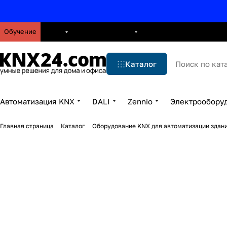
Обучение
О нас
Брошюры
Блог
Решения
Бренды
Ус
Каталог
Автоматизация KNX
DALI
Zennio
Электрообору
Главная страница
Каталог
Оборудование KNX для автоматизации здани