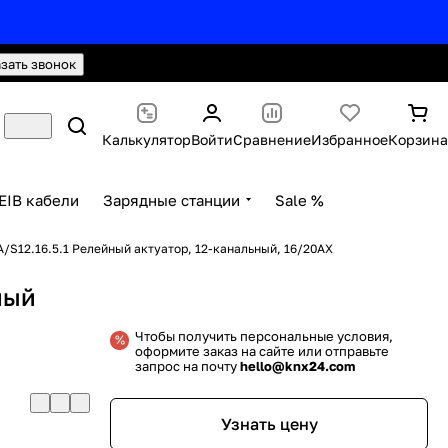
hello@knx24.com
Валюта: Рубли (RUB)
азать звонок
Калькулятор
Войти
Сравнение
Избранное
Корзина
EIB кабели
Зарядные станции
Sale %
/S12.16.5.1 Релейный актуатор, 12-канальный, 16/20АХ
ный
Чтобы получить персональные условия,
оформите заказ на сайте или отправьте
запрос на почту
hello@knx24.com
Узнать цену