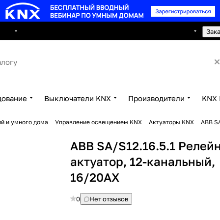
8 495 150 2593
луги
Сотрудничество
Контакты
Зак
дование
Выключатели KNX
Производители
KNX 
й и умного дома
Управление освещением KNX
Актуаторы KNX
ABB SA
ABB SA/S12.16.5.1 Релей
актуатор, 12-канальный,
16/20АХ
0
Нет отзывов