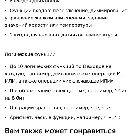
6 входов для кнопок
Функции входов: переключение, диммирование,
управление жалюзи или сценами, задание
значений яркости или температуры
2 входа для внешних датчиков температуры
Логические функции
До 10 логических функций по 8 входов на
каждую, например, для логических операций И,
ИЛИ, а также операции «исключающее ИЛИ»
Преобразование точек данных, например, 1 бит
на 8 бит
Операции сравнения, например, <, >, ≤, ≥
Арифметические функции, например, +, –, *, :
Снято с
Вам также может понравиться
производства
Ссылка на