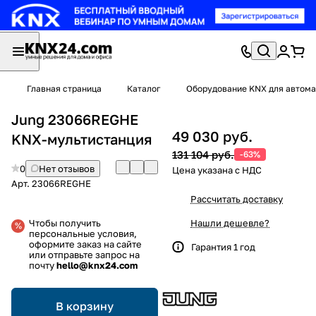
Главная страница
Каталог
Оборудование KNX для автома
Jung 23066REGHE
49 030 руб.
KNX-мультистанция
131 104 руб.
-63%
0
Нет отзывов
Арт.
23066REGHE
Рассчитать доставку
Чтобы получить
Нашли дешевле?
персональные условия,
оформите заказ на сайте
Гарантия 1 год
или отправьте запрос на
почту
hello@knx24.com
В корзину