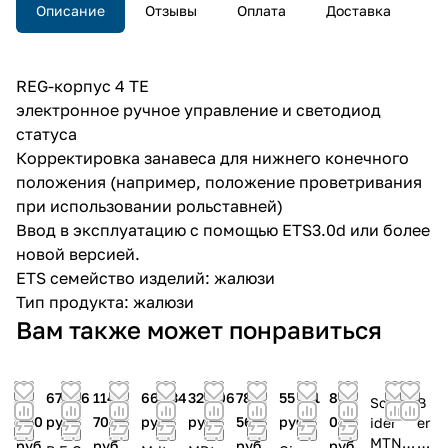
Описание
Отзывы
Оплата
Доставка
REG-корпус 4 TE
электронное ручное управление и светодиод
статуса
Корректировка занавеса для нижнего конечного
положения (например, положение проветривания
при использовании рольставней)
Ввод в эксплуатацию с помощью ETS3.0d или более
новой версией.
ETS семейство изделий: жалюзи
Тип продукта: жалюзи
Вам также может понравиться
55
67 316
114
66 734
32 906
78
55 171
85
Schne
B
800
руб.
708
руб.
руб.
566
руб.
043
ider
er
MTN6
k
руб.
руб.
руб.
руб.